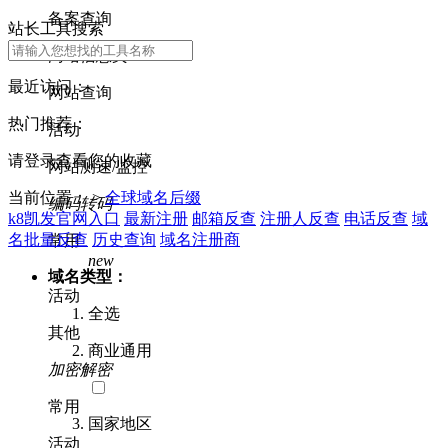
备案查询
站长工具搜索
网站信息类
最近访问：
网站查询
热门推荐：
活动
请登录查看您的收藏
网站测速/监控
当前位置： >
全球域名后缀
编码转码
k8凯发官网入口
最新注册
邮箱反查
注册人反查
电话反查
域
名批量反查
历史查询
域名注册商
常用
new
域名类型：
活动
全选
其他
商业通用
加密解密
常用
国家地区
活动