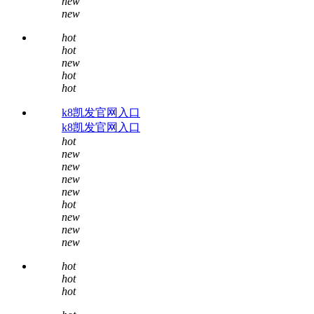
new
new
hot
hot
new
hot
hot
k8凯发官网入口
k8凯发官网入口
hot
new
new
new
new
hot
new
new
new
hot
hot
hot