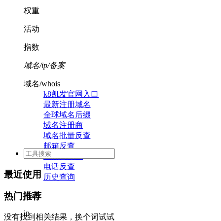
权重
活动
指数
域名/ip/备案
域名/whois
k8凯发官网入口
最新注册域名
全球域名后缀
域名注册商
域名批量反查
邮箱反查
注册人反查
电话反查
最近使用
历史查询
活动
热门推荐
ip
没有找到相关结果，换个词试试