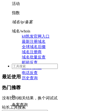
活动
指数
域名/ip/备案
域名/whois
k8凯发官网入口
最新注册域名
全球域名后缀
域名注册商
域名批量反查
邮箱反查
注册人反查
电话反查
最近使用
历史查询
活动
热门推荐
ip
没有找到相关结果，换个词试试
备案查询
站长工具搜索