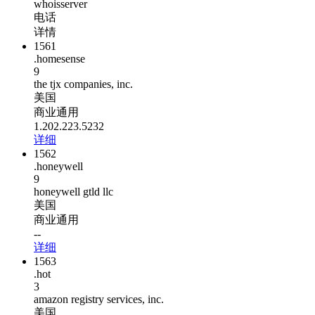
whoisserver
电话
详情
1561
.homesense
9
the tjx companies, inc.
美国
商业通用
1.202.223.5232
详细
1562
.honeywell
9
honeywell gtld llc
美国
商业通用
--
详细
1563
.hot
3
amazon registry services, inc.
美国