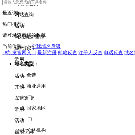
网站信息类
最近访问：
网站查询
热门推荐：
活动
请登录查看您的收藏
网站测速/监控
当前位置： >
全球域名后缀
编码转码
k8凯发官网入口
最新注册
邮箱反查
注册人反查
电话反查
域名
常用
域名类型：
new
全选
活动
商业通用
其他
加密解密
国家地区
常用
活动
公益机构
辅助工具