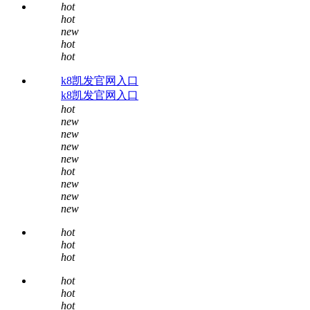
hot
hot
new
hot
hot
k8凯发官网入口
k8凯发官网入口
hot
new
new
new
new
hot
new
new
new
hot
hot
hot
hot
hot
hot