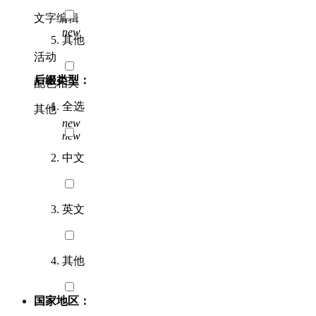
文字编辑
new
其他
活动
后缀类型：
配色相关
全选
其他
new
new
中文
英文
其他
国家地区：