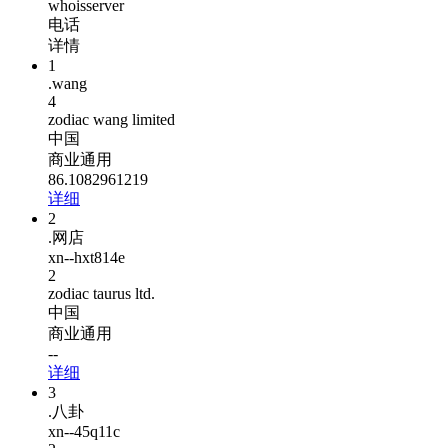
whoisserver
电话
详情
1
.wang
4
zodiac wang limited
中国
商业通用
86.1082961219
详细
2
.网店
xn--hxt814e
2
zodiac taurus ltd.
中国
商业通用
--
详细
3
.八卦
xn--45q11c