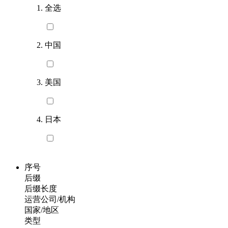
全选
中国
美国
日本
序号
后缀
后缀长度
运营公司/机构
国家/地区
类型