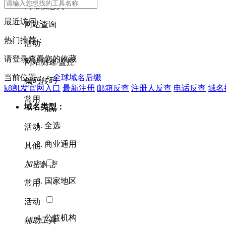
网站信息类
最近访问：
网站查询
热门推荐：
活动
请登录查看您的收藏
网站测速/监控
当前位置： >
全球域名后缀
编码转码
k8凯发官网入口
最新注册
邮箱反查
注册人反查
电话反查
域名
常用
域名类型：
new
全选
活动
商业通用
其他
加密解密
国家地区
常用
活动
公益机构
辅助工具