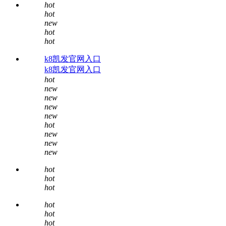
hot
hot
new
hot
hot
k8凯发官网入口
k8凯发官网入口
hot
new
new
new
new
hot
new
new
new
hot
hot
hot
hot
hot
hot