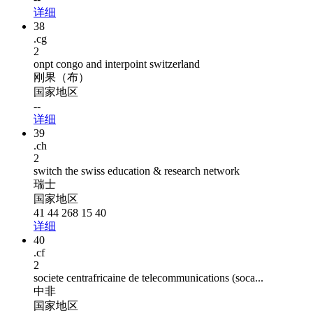
详细
38
.cg
2
onpt congo and interpoint switzerland
刚果（布）
国家地区
--
详细
39
.ch
2
switch the swiss education & research network
瑞士
国家地区
41 44 268 15 40
详细
40
.cf
2
societe centrafricaine de telecommunications (soca...
中非
国家地区