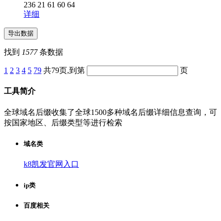
236 21 61 60 64
详细
找到
1577
条数据
1
2
3
4
5
79
共79页,到第
页
工具简介
全球域名后缀收集了全球1500多种域名后缀详细信息查询，可
按国家地区、后缀类型等进行检索
域名类
k8凯发官网入口
ip类
百度相关