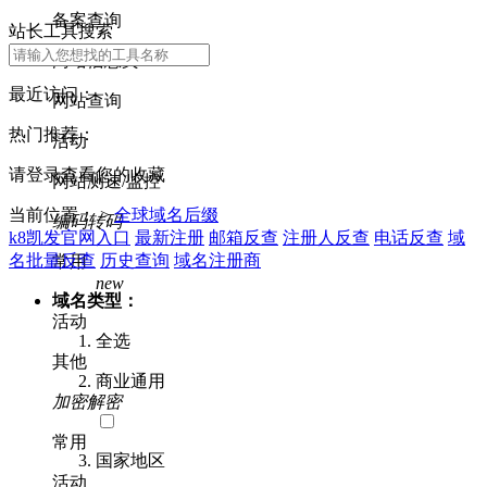
备案查询
站长工具搜索
网站信息类
最近访问：
网站查询
热门推荐：
活动
请登录查看您的收藏
网站测速/监控
当前位置： >
全球域名后缀
编码转码
k8凯发官网入口
最新注册
邮箱反查
注册人反查
电话反查
域
名批量反查
历史查询
域名注册商
常用
new
域名类型：
活动
全选
其他
商业通用
加密解密
常用
国家地区
活动