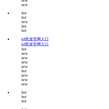
new
new
hot
hot
new
hot
hot
k8凯发官网入口
k8凯发官网入口
hot
new
new
new
new
hot
new
new
new
hot
hot
hot