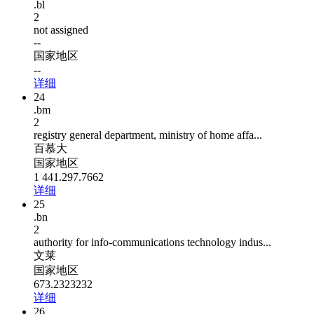
.bl
2
not assigned
--
国家地区
--
详细
24
.bm
2
registry general department, ministry of home affa...
百慕大
国家地区
1 441.297.7662
详细
25
.bn
2
authority for info-communications technology indus...
文莱
国家地区
673.2323232
详细
26