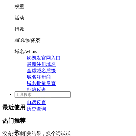
权重
活动
指数
域名/ip/备案
域名/whois
k8凯发官网入口
最新注册域名
全球域名后缀
域名注册商
域名批量反查
邮箱反查
注册人反查
电话反查
最近使用
历史查询
活动
热门推荐
ip
没有找到相关结果，换个词试试