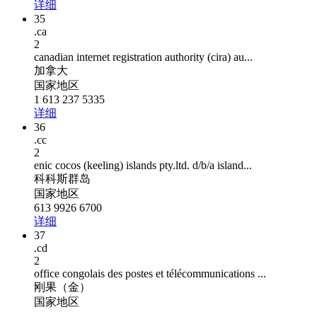
详细
35
.ca
2
canadian internet registration authority (cira) au...
加拿大
国家地区
1 613 237 5335
详细
36
.cc
2
enic cocos (keeling) islands pty.ltd. d/b/a island...
科科斯群岛
国家地区
613 9926 6700
详细
37
.cd
2
office congolais des postes et télécommunications ...
刚果（金）
国家地区
--