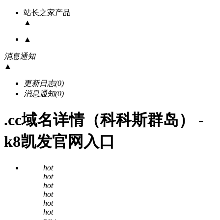
站长之家产品
▲
▲
消息通知
▲
更新日志
(0)
消息通知
(0)
.cc域名详情（科科斯群岛） -
k8凯发官网入口
hot
hot
hot
hot
hot
hot