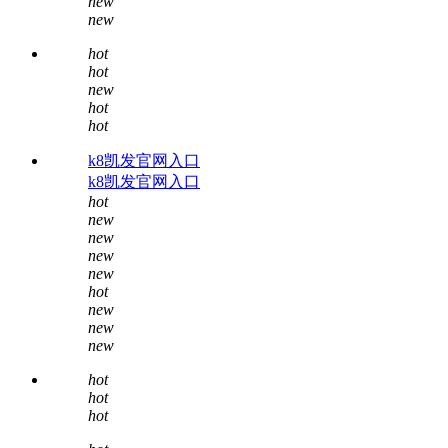
new
new
hot
hot
new
hot
hot
k8凯发官网入口
k8凯发官网入口
hot
new
new
new
new
hot
new
new
new
hot
hot
hot