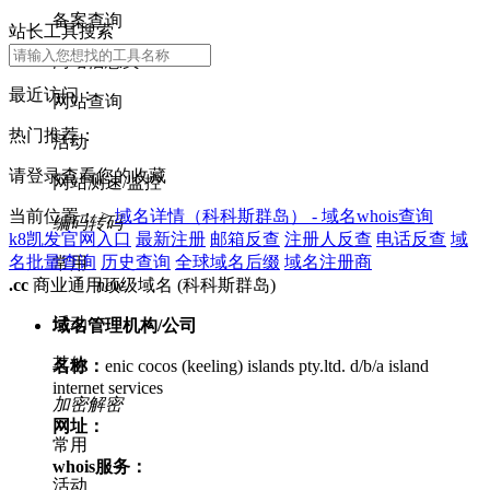
备案查询
站长工具搜索
网站信息类
最近访问：
网站查询
热门推荐：
活动
请登录查看您的收藏
网站测速/监控
当前位置： >
域名详情（科科斯群岛） - 域名whois查询
编码转码
k8凯发官网入口
最新注册
邮箱反查
注册人反查
电话反查
域
名批量查询
历史查询
全球域名后缀
域名注册商
常用
new
.cc
商业通用顶级域名 (科科斯群岛)
活动
域名管理机构/公司
其他
名称：
enic cocos (keeling) islands pty.ltd. d/b/a island
internet services
加密解密
网址：
常用
whois服务：
活动