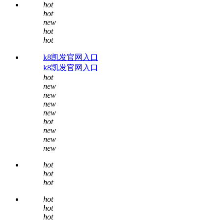
hot
hot
new
hot
hot
k8凯发官网入口
k8凯发官网入口
hot
new
new
new
new
hot
new
new
new
hot
hot
hot
hot
hot
hot