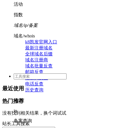
活动
指数
域名/ip/备案
域名/whois
k8凯发官网入口
最新注册域名
全球域名后缀
域名注册商
域名批量反查
邮箱反查
注册人反查
电话反查
最近使用
历史查询
活动
热门推荐
ip
没有找到相关结果，换个词试试
备案查询
站长工具搜索