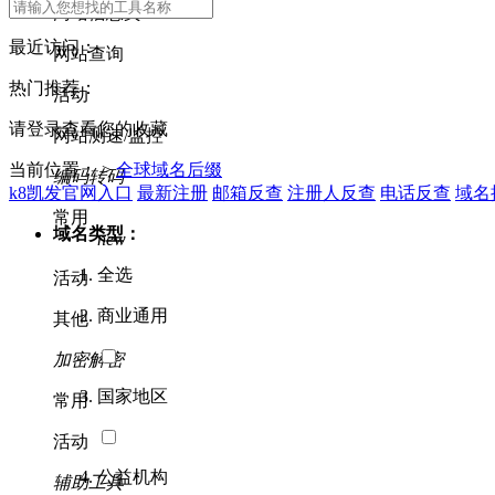
网站信息类
最近访问：
网站查询
热门推荐：
活动
请登录查看您的收藏
网站测速/监控
当前位置： >
全球域名后缀
编码转码
k8凯发官网入口
最新注册
邮箱反查
注册人反查
电话反查
域名
常用
域名类型：
new
全选
活动
商业通用
其他
加密解密
国家地区
常用
活动
公益机构
辅助工具