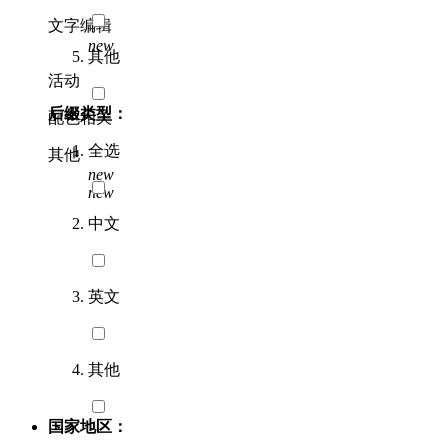
文字编辑
new
其他
活动
后缀类型：
配色相关
全选
其他
new
new
中文
英文
其他
国家地区：