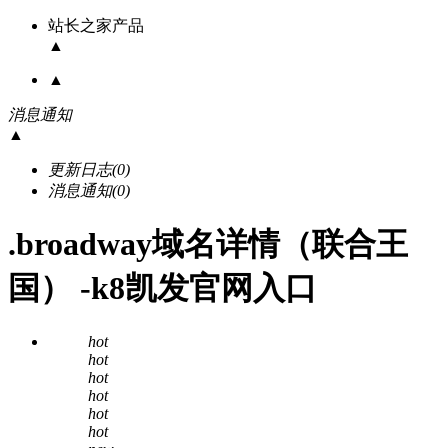
站长之家产品
▲
▲
消息通知
▲
更新日志
(0)
消息通知
(0)
.broadway域名详情（联合王
国） -k8凯发官网入口
hot
hot
hot
hot
hot
hot