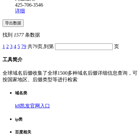
425-706-3546
详细
找到
1577
条数据
1
2
3
4
5
79
共79页,到第
页
工具简介
全球域名后缀收集了全球1500多种域名后缀详细信息查询，可
按国家地区、后缀类型等进行检索
域名类
k8凯发官网入口
ip类
百度相关