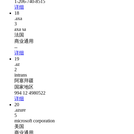
1-206-740-8515
详细
18
.axa
3
axa sa
法国
商业通用
--
详细
19
.az
2
intrans
阿塞拜疆
国家地区
994 12 4980522
详细
20
.azure
5
microsoft corporation
美国
商业通用