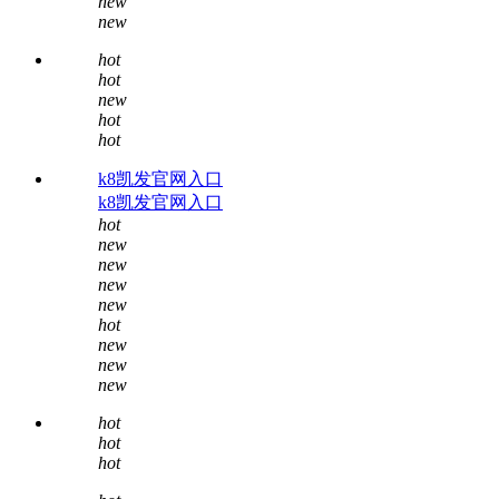
new
new
hot
hot
new
hot
hot
k8凯发官网入口
k8凯发官网入口
hot
new
new
new
new
hot
new
new
new
hot
hot
hot