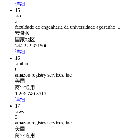
详细
15
.ao
2
faculdade de engenharia da universidade agostinho ...
安哥拉
国家地区
244 222 331500
详细
16
.author
6
amazon registry services, inc.
美国
商业通用
1 206 740 8515
详细
17
.aws
3
amazon registry services, inc.
美国
商业通用