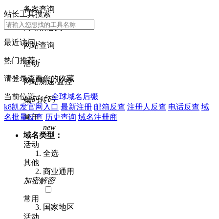
备案查询
站长工具搜索
网站信息类
最近访问：
网站查询
热门推荐：
活动
请登录查看您的收藏
网站测速/监控
当前位置： >
全球域名后缀
编码转码
k8凯发官网入口
最新注册
邮箱反查
注册人反查
电话反查
域
名批量反查
历史查询
域名注册商
常用
new
域名类型：
活动
全选
其他
商业通用
加密解密
常用
国家地区
活动