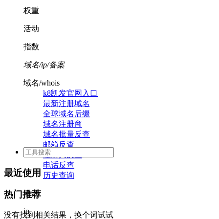
权重
活动
指数
域名/ip/备案
域名/whois
k8凯发官网入口
最新注册域名
全球域名后缀
域名注册商
域名批量反查
邮箱反查
注册人反查
电话反查
最近使用
历史查询
活动
热门推荐
ip
没有找到相关结果，换个词试试