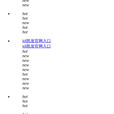
new
new
hot
hot
new
hot
hot
k8凯发官网入口
k8凯发官网入口
hot
new
new
new
new
hot
new
new
new
hot
hot
hot