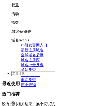
权重
活动
指数
域名/ip/备案
域名/whois
k8凯发官网入口
最新注册域名
全球域名后缀
域名注册商
域名批量反查
邮箱反查
注册人反查
电话反查
最近使用
历史查询
活动
热门推荐
ip
没有找到相关结果，换个词试试