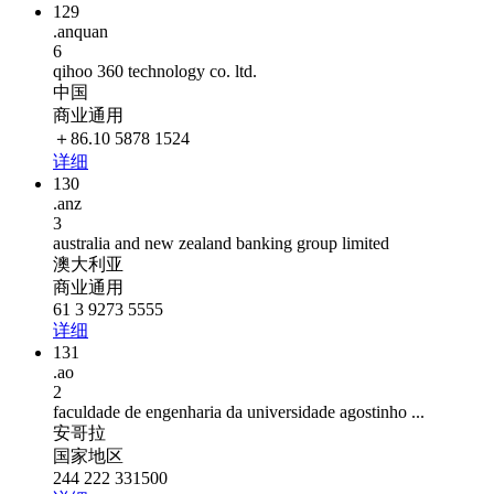
129
.anquan
6
qihoo 360 technology co. ltd.
中国
商业通用
＋86.10 5878 1524
详细
130
.anz
3
australia and new zealand banking group limited
澳大利亚
商业通用
61 3 9273 5555
详细
131
.ao
2
faculdade de engenharia da universidade agostinho ...
安哥拉
国家地区
244 222 331500