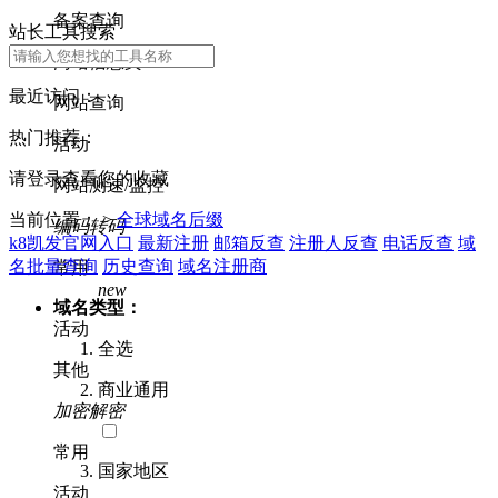
备案查询
站长工具搜索
网站信息类
最近访问：
网站查询
热门推荐：
活动
请登录查看您的收藏
网站测速/监控
当前位置： >
全球域名后缀
编码转码
k8凯发官网入口
最新注册
邮箱反查
注册人反查
电话反查
域
名批量查询
历史查询
域名注册商
常用
new
域名类型：
活动
全选
其他
商业通用
加密解密
常用
国家地区
活动