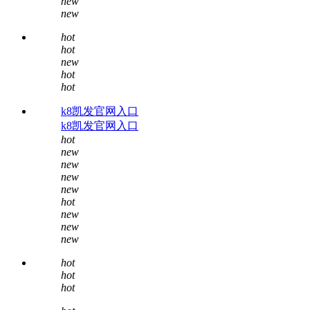
new
new
hot
hot
new
hot
hot
k8凯发官网入口
k8凯发官网入口
hot
new
new
new
new
hot
new
new
new
hot
hot
hot