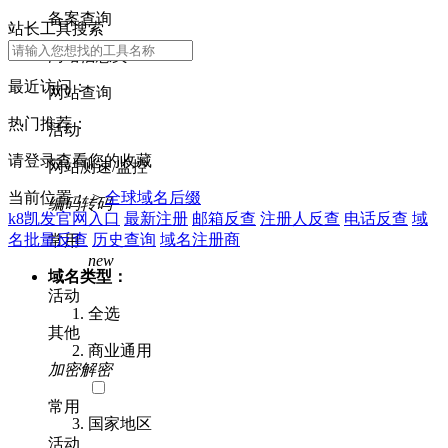
备案查询
站长工具搜索
网站信息类
最近访问：
网站查询
热门推荐：
活动
请登录查看您的收藏
网站测速/监控
当前位置： >
全球域名后缀
编码转码
k8凯发官网入口
最新注册
邮箱反查
注册人反查
电话反查
域
名批量反查
历史查询
域名注册商
常用
new
域名类型：
活动
全选
其他
商业通用
加密解密
常用
国家地区
活动