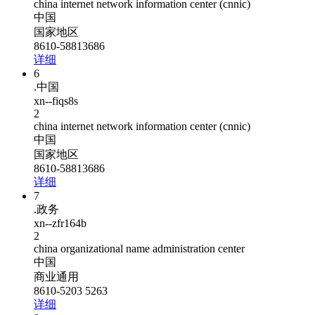
china internet network information center (cnnic)
中国
国家地区
8610-58813686
详细
6
.中国
xn--fiqs8s
2
china internet network information center (cnnic)
中国
国家地区
8610-58813686
详细
7
.政务
xn--zfr164b
2
china organizational name administration center
中国
商业通用
8610-5203 5263
详细