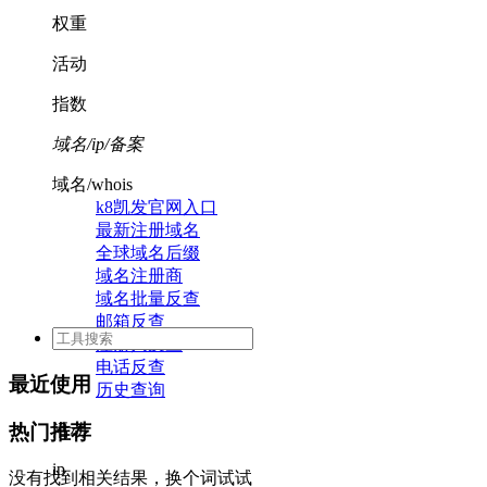
权重
活动
指数
域名/ip/备案
域名/whois
k8凯发官网入口
最新注册域名
全球域名后缀
域名注册商
域名批量反查
邮箱反查
注册人反查
电话反查
最近使用
历史查询
活动
热门推荐
ip
没有找到相关结果，换个词试试