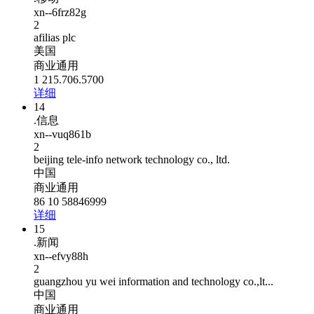
xn--6frz82g
2
afilias plc
美国
商业通用
1 215.706.5700
详细
14
.信息
xn--vuq861b
2
beijing tele-info network technology co., ltd.
中国
商业通用
86 10 58846999
详细
15
.新闻
xn--efvy88h
2
guangzhou yu wei information and technology co.,lt...
中国
商业通用