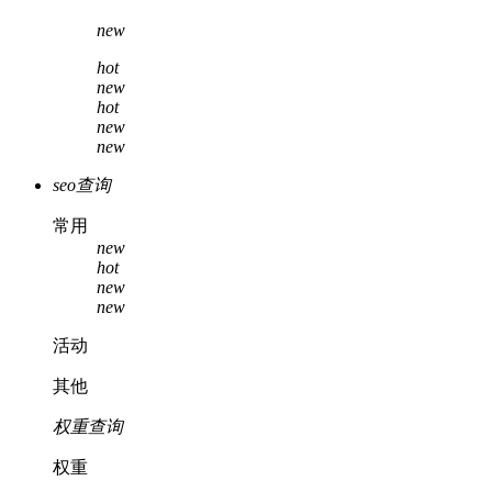
new
hot
new
hot
new
new
seo查询
常用
new
hot
new
new
活动
其他
权重查询
权重