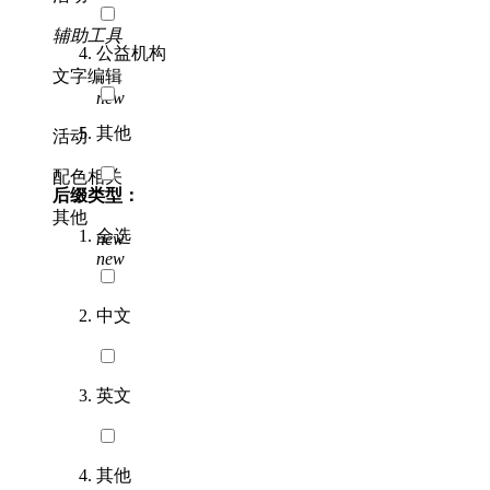
辅助工具
公益机构
文字编辑
new
其他
活动
配色相关
后缀类型：
其他
全选
new
new
中文
英文
其他