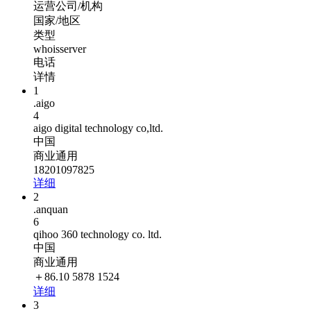
运营公司/机构
国家/地区
类型
whoisserver
电话
详情
1
.aigo
4
aigo digital technology co,ltd.
中国
商业通用
18201097825
详细
2
.anquan
6
qihoo 360 technology co. ltd.
中国
商业通用
＋86.10 5878 1524
详细
3