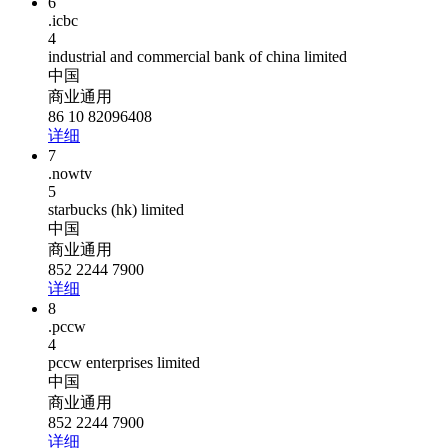
6
.icbc
4
industrial and commercial bank of china limited
中国
商业通用
86 10 82096408
详细
7
.nowtv
5
starbucks (hk) limited
中国
商业通用
852 2244 7900
详细
8
.pccw
4
pccw enterprises limited
中国
商业通用
852 2244 7900
详细