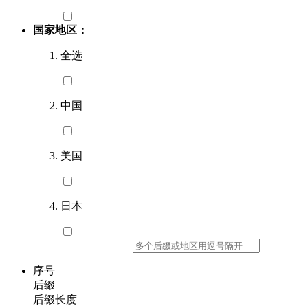
国家地区：
全选
中国
美国
日本
序号
后缀
后缀长度