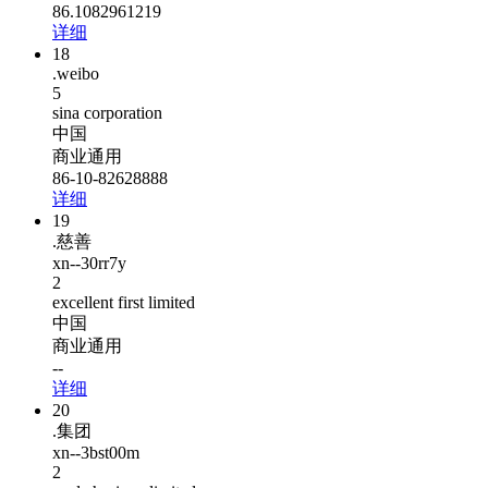
86.1082961219
详细
18
.weibo
5
sina corporation
中国
商业通用
86-10-82628888
详细
19
.慈善
xn--30rr7y
2
excellent first limited
中国
商业通用
--
详细
20
.集团
xn--3bst00m
2