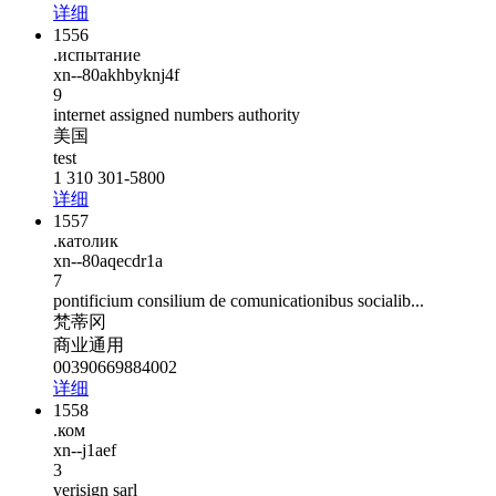
详细
1556
.испытание
xn--80akhbyknj4f
9
internet assigned numbers authority
美国
test
1 310 301-5800
详细
1557
.католик
xn--80aqecdr1a
7
pontificium consilium de comunicationibus socialib...
梵蒂冈
商业通用
00390669884002
详细
1558
.ком
xn--j1aef
3
verisign sarl