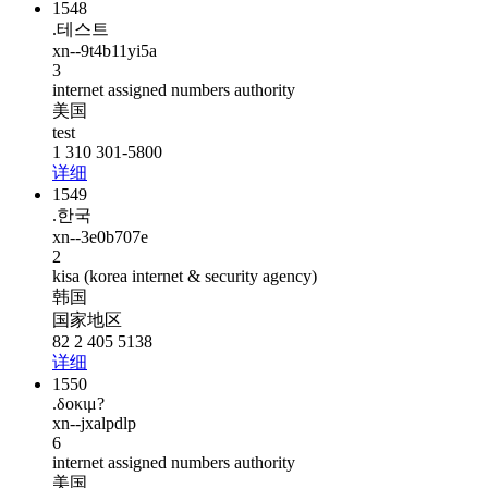
1548
.테스트
xn--9t4b11yi5a
3
internet assigned numbers authority
美国
test
1 310 301-5800
详细
1549
.한국
xn--3e0b707e
2
kisa (korea internet & security agency)
韩国
国家地区
82 2 405 5138
详细
1550
.δοκιμ?
xn--jxalpdlp
6
internet assigned numbers authority
美国