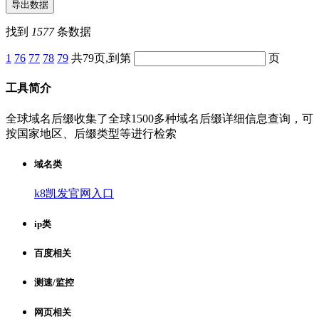
找到
1577
条数据
1
76
77
78
79
共79页,到第
页
工具简介
全球域名后缀收集了全球1500多种域名后缀详细信息查询，可
按国家地区、后缀类型等进行检索
域名类
k8凯发官网入口
ip类
百度相关
测速/监控
网页相关