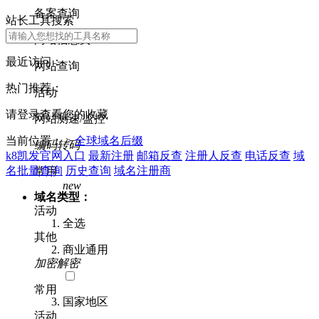
备案查询
站长工具搜索
网站信息类
最近访问：
网站查询
热门推荐：
活动
请登录查看您的收藏
网站测速/监控
当前位置： >
全球域名后缀
编码转码
k8凯发官网入口
最新注册
邮箱反查
注册人反查
电话反查
域
名批量查询
历史查询
域名注册商
常用
new
域名类型：
活动
全选
其他
商业通用
加密解密
常用
国家地区
活动