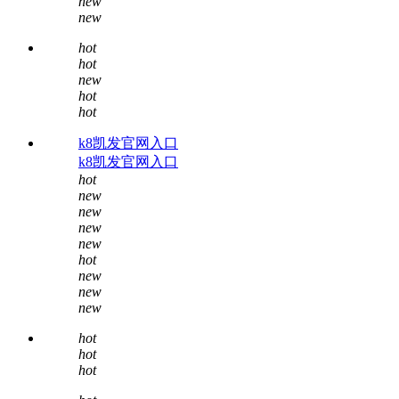
new
new
hot
hot
new
hot
hot
k8凯发官网入口
k8凯发官网入口
hot
new
new
new
new
hot
new
new
new
hot
hot
hot