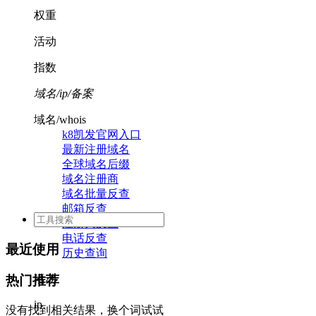
权重
活动
指数
域名/ip/备案
域名/whois
k8凯发官网入口
最新注册域名
全球域名后缀
域名注册商
域名批量反查
邮箱反查
注册人反查
电话反查
最近使用
历史查询
活动
热门推荐
ip
没有找到相关结果，换个词试试