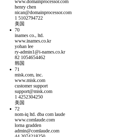
www.domainprocessor.com
henry chen
nican@domainprocessor.com
1 5102794722
美国
70
inames co., ltd.
www.inames.co.kr
yohan lee
ry-admin1@i-names.co.kr
82 1054654462
韩国
71
misk.com, inc.
www.misk.com
customer support
support@misk.com
1 4252304250
美国
72
nom-iq ltd. dba com laude
www.comlaude.com
lorna gradden
admin@comlaude.com
44 2074218250