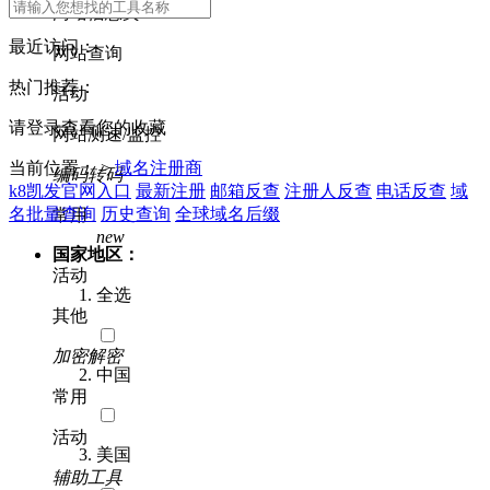
网站信息类
最近访问：
网站查询
热门推荐：
活动
请登录查看您的收藏
网站测速/监控
当前位置： >
域名注册商
编码转码
k8凯发官网入口
最新注册
邮箱反查
注册人反查
电话反查
域
名批量查询
历史查询
全球域名后缀
常用
new
国家地区：
活动
全选
其他
加密解密
中国
常用
活动
美国
辅助工具