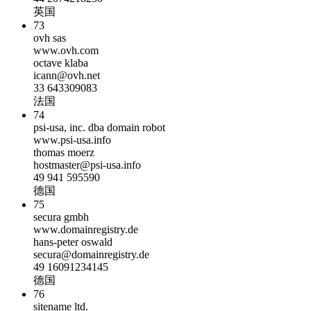
英国
73
ovh sas
www.ovh.com
octave klaba
icann@ovh.net
33 643309083
法国
74
psi-usa, inc. dba domain robot
www.psi-usa.info
thomas moerz
hostmaster@psi-usa.info
49 941 595590
德国
75
secura gmbh
www.domainregistry.de
hans-peter oswald
secura@domainregistry.de
49 16091234145
德国
76
sitename ltd.