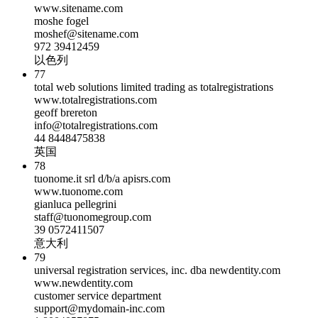
www.sitename.com
moshe fogel
moshef@sitename.com
972 39412459
以色列
77
total web solutions limited trading as totalregistrations
www.totalregistrations.com
geoff brereton
info@totalregistrations.com
44 8448475838
英国
78
tuonome.it srl d/b/a apisrs.com
www.tuonome.com
gianluca pellegrini
staff@tuonomegroup.com
39 0572411507
意大利
79
universal registration services, inc. dba newdentity.com
www.newdentity.com
customer service department
support@mydomain-inc.com