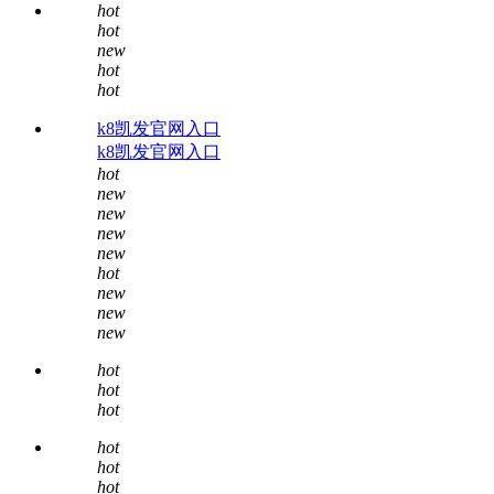
hot
hot
new
hot
hot
k8凯发官网入口
k8凯发官网入口
hot
new
new
new
new
hot
new
new
new
hot
hot
hot
hot
hot
hot