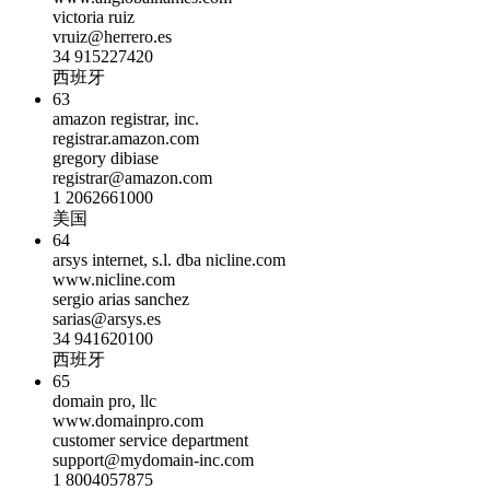
victoria ruiz
vruiz@herrero.es
34 915227420
西班牙
63
amazon registrar, inc.
registrar.amazon.com
gregory dibiase
registrar@amazon.com
1 2062661000
美国
64
arsys internet, s.l. dba nicline.com
www.nicline.com
sergio arias sanchez
sarias@arsys.es
34 941620100
西班牙
65
domain pro, llc
www.domainpro.com
customer service department
support@mydomain-inc.com
1 8004057875