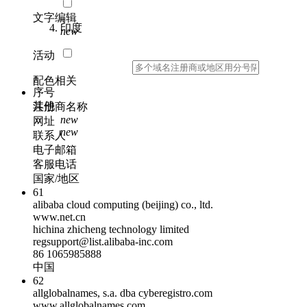
文字编辑
印度
new
活动
配色相关
序号
其他
注册商名称
new
网址
new
联系人
电子邮箱
客服电话
国家/地区
61
alibaba cloud computing (beijing) co., ltd.
www.net.cn
hichina zhicheng technology limited
regsupport@list.alibaba-inc.com
86 1065985888
中国
62
allglobalnames, s.a. dba cyberegistro.com
www.allglobalnames.com