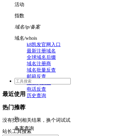
活动
指数
域名/ip/备案
域名/whois
k8凯发官网入口
最新注册域名
全球域名后缀
域名注册商
域名批量反查
邮箱反查
注册人反查
电话反查
最近使用
历史查询
活动
热门推荐
ip
没有找到相关结果，换个词试试
备案查询
站长工具搜索