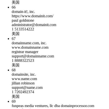
美国
66
domain-it!, inc.
https://www.domainit.com/
paul goldstone
administrator@domainit.com
1 5133514222
美国
67
domainname.com, inc.
www.domainname.com
registrar manager
support@domainname.com
1 8888322523
美国
68
domainsite, inc.
www.name.com
jillian robinson
support@name.com
1 7202492374
美国
69
funpeas media ventures, llc dba domainprocessor.com