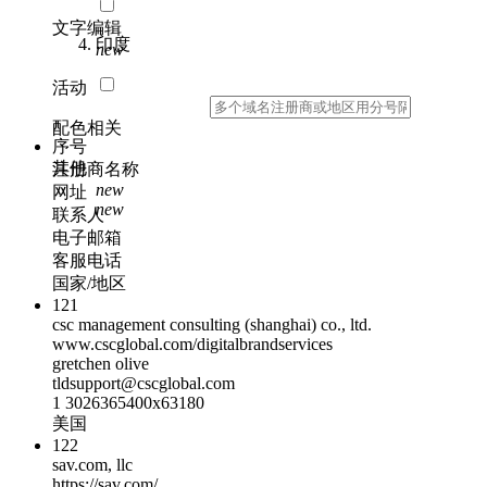
文字编辑
印度
new
活动
配色相关
序号
其他
注册商名称
new
网址
new
联系人
电子邮箱
客服电话
国家/地区
121
csc management consulting (shanghai) co., ltd.
www.cscglobal.com/digitalbrandservices
gretchen olive
tldsupport@cscglobal.com
1 3026365400x63180
美国
122
sav.com, llc
https://sav.com/