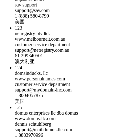
sav support
support@sav.com
1 (888) 580-8790
美国
123
netregistry pty ltd.
www.melbourneit.com.au
customer service department
support@netregistry.com.au
61 299340501
澳大利亚
124
domainducks, llc
www.personalnames.com
customer service department
support@mydomain-inc.com
1 8004057875
美国
125
domus enterprises llc dba domus
www.domus-llc.com
dennis schtuhlberg
support@mail.domus-llc.com
1 8883970996