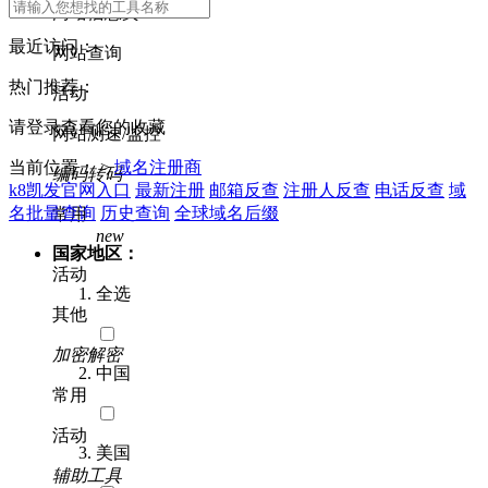
网站信息类
最近访问：
网站查询
热门推荐：
活动
请登录查看您的收藏
网站测速/监控
当前位置： >
域名注册商
编码转码
k8凯发官网入口
最新注册
邮箱反查
注册人反查
电话反查
域
名批量查询
历史查询
全球域名后缀
常用
new
国家地区：
活动
全选
其他
加密解密
中国
常用
活动
美国
辅助工具