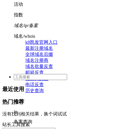
活动
指数
域名/ip/备案
域名/whois
k8凯发官网入口
最新注册域名
全球域名后缀
域名注册商
域名批量反查
邮箱反查
注册人反查
电话反查
最近使用
历史查询
活动
热门推荐
ip
没有找到相关结果，换个词试试
备案查询
站长工具搜索