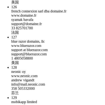
美国
126
french connexion sarl dba domaine.fr
www.domaine.fr
syamak bavafa
support@domaine.fr
33 825701700
法国
127
blue razor domains, llc
www.bluerazor.com
support at bluerazor.com
support@bluerazor.com
1 4805058800
美国
128
neonic oy
www.neonic.com
andrew vigandt
info@mail.neonic.com
358 505332000
芬兰
129
mobikapp limited