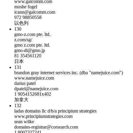
www.galcomm.com
moshe fogel
icann@galcomm.com
972 98850558
以色列
130
gmo-z.com pte. ltd.
z.com/sg/
gmo z.com pte. ltd.
gmo-di@gmo.jp
81 354561120
日本
131
brandon gray internet services inc. (dba "namejuice.com")
www.namejuice.com
darius patel
dpatel@namejuice.com
1 9054152681x402
加拿大
132
ladas domains llc d/b/a principium strategies
www.principiumstrategies.com
sean wilke
domains-registrar@corsearch.com
1 8007327241