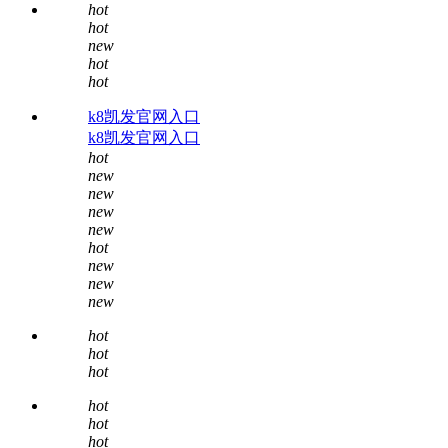
hot
hot
new
hot
hot
k8凯发官网入口
k8凯发官网入口
hot
new
new
new
new
hot
new
new
new
hot
hot
hot
hot
hot
hot