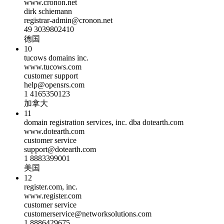
www.cronon.net
dirk schiemann
registrar-admin@cronon.net
49 3039802410
德国
10
tucows domains inc.
www.tucows.com
customer support
help@opensrs.com
1 4165350123
加拿大
11
domain registration services, inc. dba dotearth.com
www.dotearth.com
customer service
support@dotearth.com
1 8883399001
美国
12
register.com, inc.
www.register.com
customer service
customerservice@networksolutions.com
1 8886429675