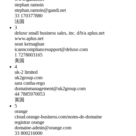
stephan ramoin
stephan.ramoin@gandi.net
33 170377880
法国
3
deluxe small business sales, inc. d/b/a aplus.net
www.aplus.net
sean kernaghan
icanncompliancesupport@deluxe.com
1 7278003165
美国
4
uk-2 limited
uk2group.com
sara cunha-rego
domainmanagement@uk2group.com
44 7885970053
英国
5
orange
cloud.orange-business.com/noms-de-domaine
registrar orange
domaine-admin@orange.com
33 800216000