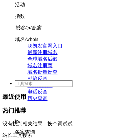
活动
指数
域名/ip/备案
域名/whois
k8凯发官网入口
最新注册域名
全球域名后缀
域名注册商
域名批量反查
邮箱反查
注册人反查
电话反查
最近使用
历史查询
活动
热门推荐
ip
没有找到相关结果，换个词试试
备案查询
站长工具搜索