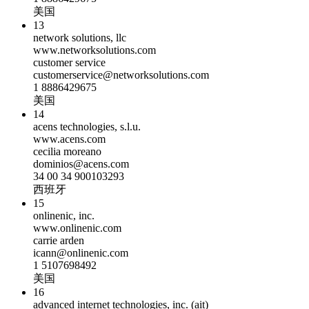
美国
13
network solutions, llc
www.networksolutions.com
customer service
customerservice@networksolutions.com
1 8886429675
美国
14
acens technologies, s.l.u.
www.acens.com
cecilia moreano
dominios@acens.com
34 00 34 900103293
西班牙
15
onlinenic, inc.
www.onlinenic.com
carrie arden
icann@onlinenic.com
1 5107698492
美国
16
advanced internet technologies, inc. (ait)