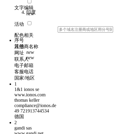
文字编辑
印度
new
活动
配色相关
序号
其他
注册商名称
new
网址
new
联系人
电子邮箱
客服电话
国家/地区
1
1&1 ionos se
www.ionos.com
thomas keller
compliance@ionos.de
49 721913744534
德国
2
gandi sas
www.gandi.net