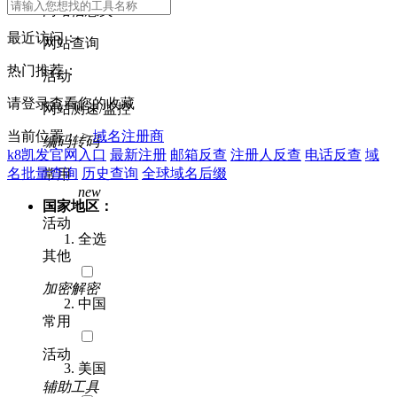
网站信息类
最近访问：
网站查询
热门推荐：
活动
请登录查看您的收藏
网站测速/监控
当前位置： >
域名注册商
编码转码
k8凯发官网入口
最新注册
邮箱反查
注册人反查
电话反查
域
名批量查询
历史查询
全球域名后缀
常用
new
国家地区：
活动
全选
其他
加密解密
中国
常用
活动
美国
辅助工具