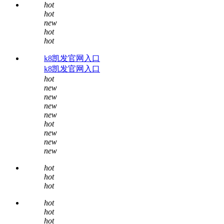
hot
hot
new
hot
hot
k8凯发官网入口
k8凯发官网入口
hot
new
new
new
new
hot
new
new
new
hot
hot
hot
hot
hot
hot