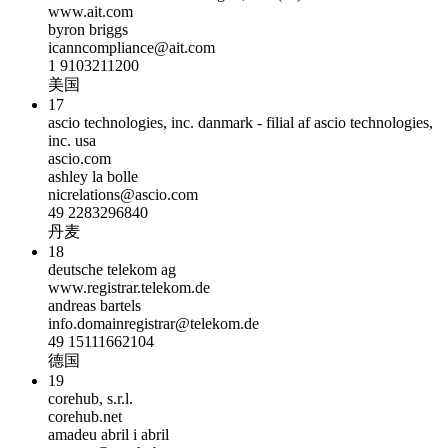
www.ait.com
byron briggs
icanncompliance@ait.com
1 9103211200
美国
17
ascio technologies, inc. danmark - filial af ascio technologies,
inc. usa
ascio.com
ashley la bolle
nicrelations@ascio.com
49 2283296840
丹麦
18
deutsche telekom ag
www.registrar.telekom.de
andreas bartels
info.domainregistrar@telekom.de
49 15111662104
德国
19
corehub, s.r.l.
corehub.net
amadeu abril i abril