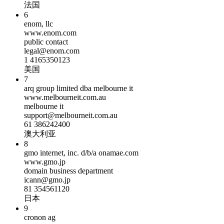
法国
6
enom, llc
www.enom.com
public contact
legal@enom.com
1 4165350123
美国
7
arq group limited dba melbourne it
www.melbourneit.com.au
melbourne it
support@melbourneit.com.au
61 386242400
澳大利亚
8
gmo internet, inc. d/b/a onamae.com
www.gmo.jp
domain business department
icann@gmo.jp
81 354561120
日本
9
cronon ag