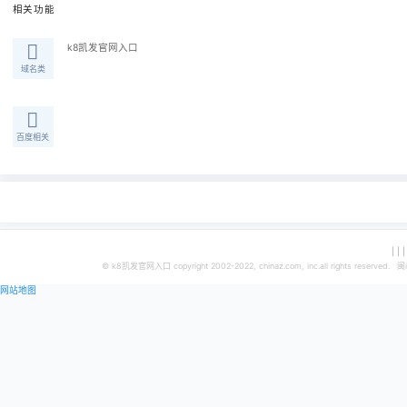
zambia
邮箱：
zmtech@zicta.zm
电话：
260 211 378200
传真：
工具简介
全球域名后缀收集了全球1500多种域名后缀详细信息查询，可按国家
相关功能
k8凯发官网入口
域名类