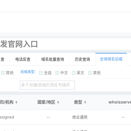
凯发官网入口
全球域名后缀
反查
电话反查
域名批量查询
历史查询
后缀类型：
其他
全选
中文
英文
其他
司/机构
国家/地区
类型
whoisserv
assigned
--
商业通用
--