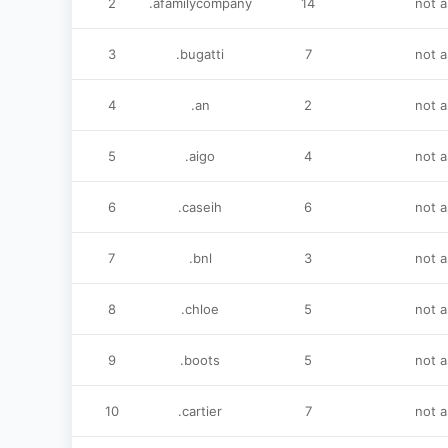
2
.afamilycompany
14
not 
3
.bugatti
7
not 
4
.an
2
not 
5
.aigo
4
not 
6
.caseih
6
not 
7
.bnl
3
not 
8
.chloe
5
not 
9
.boots
5
not 
10
.cartier
7
not 