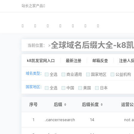
站长之家产品
全球域名后缀大全-k8
当前位置： >
k8凯发官网入口
最新注册
邮箱反查
注册人
域名类型：
全选
商业通用
国家地区
公益机构
国家地区：
全选
中国
美国
日本
序号
后缀
后缀长度
运营公
1
.cancerresearch
14
not 