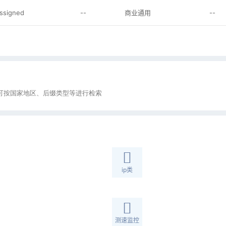
assigned
--
商业通用
--
，可按国家地区、后缀类型等进行检索
ip类
测速监控