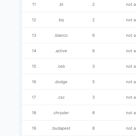
11
.bl
2
not 
12
.bq
2
not 
13
.blanco
6
not 
14
.active
6
not 
15
.ceb
3
not 
16
.dodge
5
not 
17
.csc
3
not 
18
.chrysler
8
not 
19
.budapest
8
not 