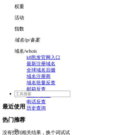
权重
活动
指数
域名/ip/备案
域名/whois
k8凯发官网入口
最新注册域名
全球域名后缀
域名注册商
域名批量反查
邮箱反查
注册人反查
电话反查
最近使用
历史查询
活动
热门推荐
ip
没有找到相关结果，换个词试试