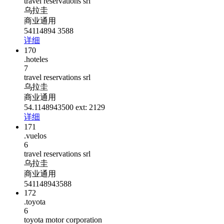
travel reservations srl
乌拉圭
商业通用
54114894 3588
详细
170
.hoteles
7
travel reservations srl
乌拉圭
商业通用
54.1148943500 ext: 2129
详细
171
.vuelos
6
travel reservations srl
乌拉圭
商业通用
541148943588
172
.toyota
6
toyota motor corporation