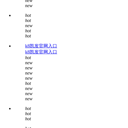
new
new
hot
hot
new
hot
hot
k8凯发官网入口
k8凯发官网入口
hot
new
new
new
new
hot
new
new
new
hot
hot
hot