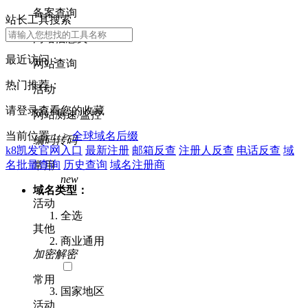
备案查询
站长工具搜索
网站信息类
最近访问：
网站查询
热门推荐：
活动
请登录查看您的收藏
网站测速/监控
当前位置： >
全球域名后缀
编码转码
k8凯发官网入口
最新注册
邮箱反查
注册人反查
电话反查
域
名批量查询
历史查询
域名注册商
常用
new
域名类型：
活动
全选
其他
商业通用
加密解密
常用
国家地区
活动