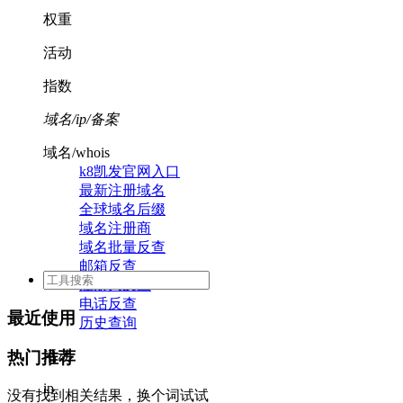
权重
活动
指数
域名/ip/备案
域名/whois
k8凯发官网入口
最新注册域名
全球域名后缀
域名注册商
域名批量反查
邮箱反查
注册人反查
电话反查
最近使用
历史查询
活动
热门推荐
ip
没有找到相关结果，换个词试试