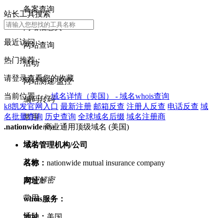
备案查询
站长工具搜索
网站信息类
最近访问：
网站查询
热门推荐：
活动
请登录查看您的收藏
网站测速/监控
当前位置： >
域名详情（美国） - 域名whois查询
编码转码
k8凯发官网入口
最新注册
邮箱反查
注册人反查
电话反查
域
名批量查询
历史查询
全球域名后缀
域名注册商
常用
new
.nationwide
商业通用顶级域名 (美国)
活动
域名管理机构/公司
其他
名称：
nationwide mutual insurance company
加密解密
网址：
常用
whois服务：
活动
地址：
美国