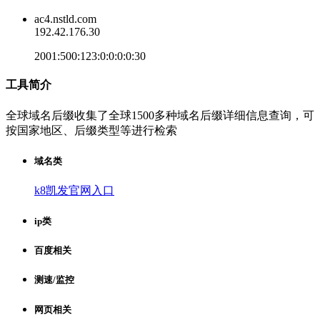
ac4.nstld.com
192.42.176.30
2001:500:123:0:0:0:0:30
工具简介
全球域名后缀收集了全球1500多种域名后缀详细信息查询，可
按国家地区、后缀类型等进行检索
域名类
k8凯发官网入口
ip类
百度相关
测速/监控
网页相关