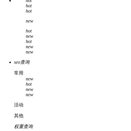
hot
hot
hot
new
hot
new
hot
new
new
seo查询
常用
new
hot
new
new
活动
其他
权重查询