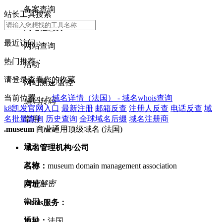
备案查询
站长工具搜索
网站信息类
最近访问：
网站查询
热门推荐：
活动
请登录查看您的收藏
网站测速/监控
当前位置： >
域名详情（法国） - 域名whois查询
编码转码
k8凯发官网入口
最新注册
邮箱反查
注册人反查
电话反查
域
名批量查询
历史查询
全球域名后缀
域名注册商
常用
new
.museum
商业通用顶级域名 (法国)
活动
域名管理机构/公司
其他
名称：
museum domain management association
加密解密
网址：
常用
whois服务：
活动
地址：
法国