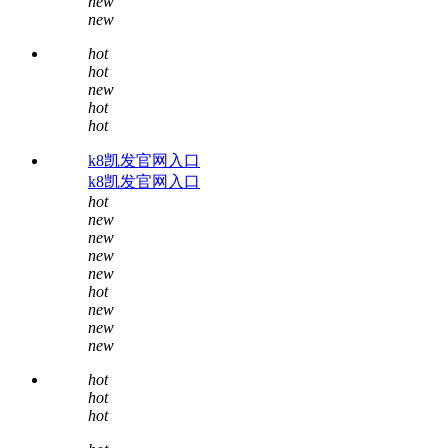
new
new
hot
hot
new
hot
hot
k8凯发官网入口
k8凯发官网入口
hot
new
new
new
new
hot
new
new
new
hot
hot
hot