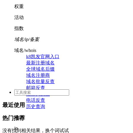
权重
活动
指数
域名/ip/备案
域名/whois
k8凯发官网入口
最新注册域名
全球域名后缀
域名注册商
域名批量反查
邮箱反查
注册人反查
电话反查
最近使用
历史查询
活动
热门推荐
ip
没有找到相关结果，换个词试试