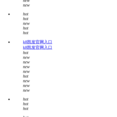
new
new
hot
hot
new
hot
hot
k8凯发官网入口
k8凯发官网入口
hot
new
new
new
new
hot
new
new
new
hot
hot
hot