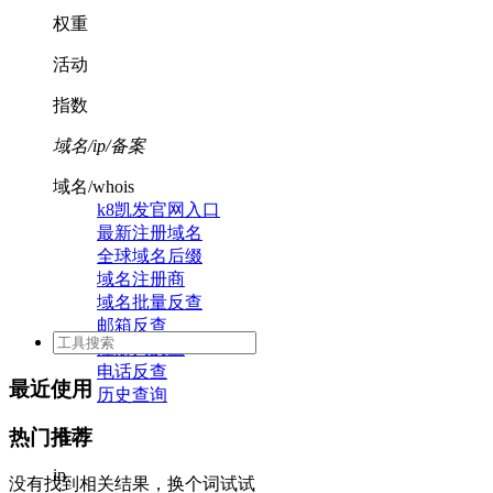
权重
活动
指数
域名/ip/备案
域名/whois
k8凯发官网入口
最新注册域名
全球域名后缀
域名注册商
域名批量反查
邮箱反查
注册人反查
电话反查
最近使用
历史查询
活动
热门推荐
ip
没有找到相关结果，换个词试试