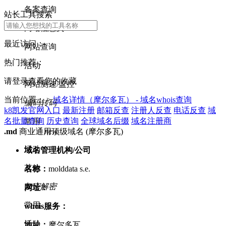
备案查询
站长工具搜索
网站信息类
最近访问：
网站查询
热门推荐：
活动
请登录查看您的收藏
网站测速/监控
当前位置： >
域名详情（摩尔多瓦） - 域名whois查询
编码转码
k8凯发官网入口
最新注册
邮箱反查
注册人反查
电话反查
域
名批量查询
历史查询
全球域名后缀
域名注册商
常用
new
.md
商业通用顶级域名 (摩尔多瓦)
活动
域名管理机构/公司
其他
名称：
molddata s.e.
加密解密
网址：
常用
whois服务：
活动
地址：
摩尔多瓦