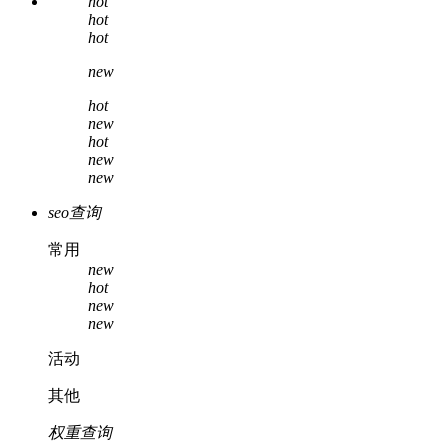
hot
hot
hot
new
hot
new
hot
new
new
seo查询
常用
new
hot
new
new
活动
其他
权重查询