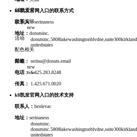
辅助工具
k8凯发官网入口的联系方式
文字编辑
联系人：
serinaness
new
地址：
donutsinc.
活动
donutsinc.5808lakewashingtonblvdne,suite300kirklan
unitedstates
配色相关
其他
邮箱：
serina@donuts.email
new
new
电话：
1.425.283.8248
传真：
1.425.671.0020
k8凯发官网入口的技术支持
联系人：
benlevac
地址：
serinaness
donutsinc.
donutsinc.5808lakewashingtonblvdne,suite300kirklan
unitedstates