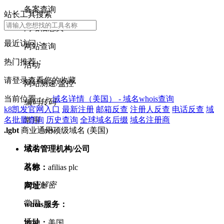
备案查询
站长工具搜索
网站信息类
最近访问：
网站查询
热门推荐：
活动
请登录查看您的收藏
网站测速/监控
当前位置： >
域名详情（美国） - 域名whois查询
编码转码
k8凯发官网入口
最新注册
邮箱反查
注册人反查
电话反查
域
名批量查询
历史查询
全球域名后缀
域名注册商
常用
new
.lgbt
商业通用顶级域名 (美国)
活动
域名管理机构/公司
其他
名称：
afilias plc
加密解密
网址：
常用
whois服务：
活动
地址：
美国