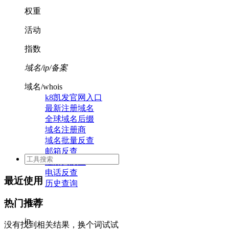
权重
活动
指数
域名/ip/备案
域名/whois
k8凯发官网入口
最新注册域名
全球域名后缀
域名注册商
域名批量反查
邮箱反查
注册人反查
电话反查
最近使用
历史查询
活动
热门推荐
ip
没有找到相关结果，换个词试试