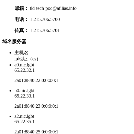
邮箱：
tld-tech-poc@afilias.info
电话：
1 215.706.5700
传真：
1 215.706.5701
域名服务器
主机名
ip地址（es）
a0.nic.lgbt
65.22.32.1
2a01:8840:22:0:0:0:0:1
b0.nic.lgbt
65.22.33.1
2a01:8840:23:0:0:0:0:1
a2.nic.lgbt
65.22.35.1
2a01:8840:25:0:0:0:0:1