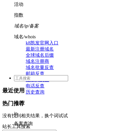
活动
指数
域名/ip/备案
域名/whois
k8凯发官网入口
最新注册域名
全球域名后缀
域名注册商
域名批量反查
邮箱反查
注册人反查
电话反查
最近使用
历史查询
活动
热门推荐
ip
没有找到相关结果，换个词试试
备案查询
站长工具搜索