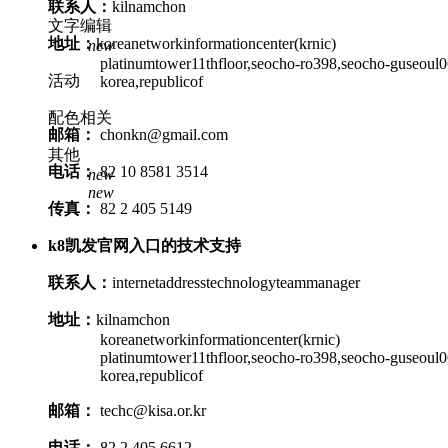
联系人：
kilnamchon
文字编辑
地址：
koreanetworkinformationcenter(krnic)
new
platinumtower11thfloor,seocho-ro398,seocho-guseoul0
活动
korea,republicof
配色相关
邮箱：
chonkn@gmail.com
其他
电话：
82 10 8581 3514
new
new
传真：
82 2 405 5149
k8凯发官网入口的技术支持
联系人：
internetaddresstechnologyteammanager
地址：
kilnamchon
koreanetworkinformationcenter(krnic)
platinumtower11thfloor,seocho-ro398,seocho-guseoul0
korea,republicof
邮箱：
techc@kisa.or.kr
电话：
82 2 405 6612