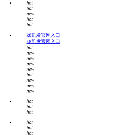
hot
hot
new
hot
hot
k8凯发官网入口
k8凯发官网入口
hot
new
new
new
new
hot
new
new
new
hot
hot
hot
hot
hot
hot