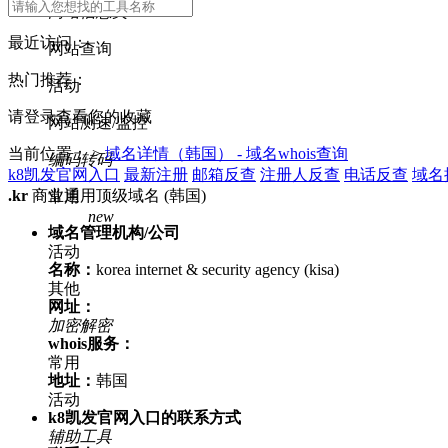
网站信息类
最近访问：
网站查询
热门推荐：
活动
请登录查看您的收藏
网站测速/监控
当前位置： >
域名详情（韩国） - 域名whois查询
编码转码
k8凯发官网入口
最新注册
邮箱反查
注册人反查
电话反查
域名
.kr
商业通用顶级域名 (韩国)
常用
new
域名管理机构/公司
活动
名称：
korea internet & security agency (kisa)
其他
网址：
加密解密
whois服务：
常用
地址：
韩国
活动
k8凯发官网入口的联系方式
辅助工具