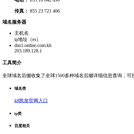
传真：
855 23 721 406
域名服务器
主机名
ip地址（es）
dns1.online.com.kh
203.189.128.1
工具简介
全球域名后缀收集了全球1500多种域名后缀详细信息查询，
域名类
k8凯发官网入口
ip类
百度相关