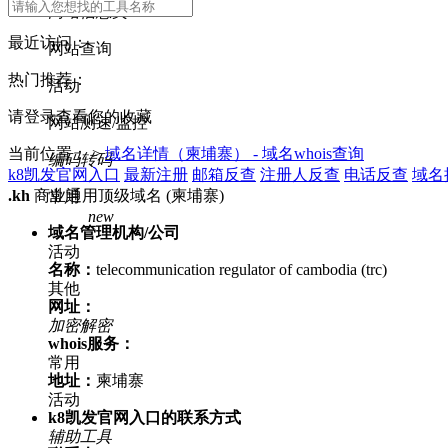
网站信息类
最近访问：
网站查询
热门推荐：
活动
请登录查看您的收藏
网站测速/监控
当前位置： >
域名详情（柬埔寨） - 域名whois查询
编码转码
k8凯发官网入口
最新注册
邮箱反查
注册人反查
电话反查
域名
.kh
商业通用顶级域名 (柬埔寨)
常用
new
域名管理机构/公司
活动
名称：
telecommunication regulator of cambodia (trc)
其他
网址：
加密解密
whois服务：
常用
地址：
柬埔寨
活动
k8凯发官网入口的联系方式
辅助工具