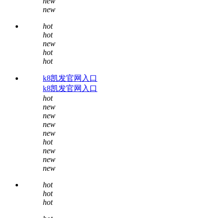
new
new
hot
hot
new
hot
hot
k8凯发官网入口
k8凯发官网入口
hot
new
new
new
new
hot
new
new
new
hot
hot
hot