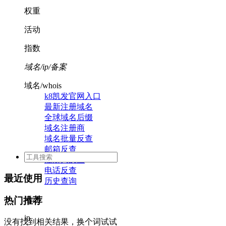
权重
活动
指数
域名/ip/备案
域名/whois
k8凯发官网入口
最新注册域名
全球域名后缀
域名注册商
域名批量反查
邮箱反查
注册人反查
电话反查
最近使用
历史查询
活动
热门推荐
ip
没有找到相关结果，换个词试试