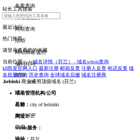
备案查询
站长工具搜索
网站信息类
最近访问：
网站查询
热门推荐：
活动
请登录查看您的收藏
网站测速/监控
当前位置： >
域名详情（芬兰） - 域名whois查询
编码转码
k8凯发官网入口
最新注册
邮箱反查
注册人反查
电话反查
域
名批量查询
历史查询
全球域名后缀
域名注册商
常用
new
.helsinki
商业通用顶级域名 (芬兰)
活动
域名管理机构/公司
其他
名称：
city of helsinki
加密解密
网址：
常用
whois服务：
活动
地址：
芬兰