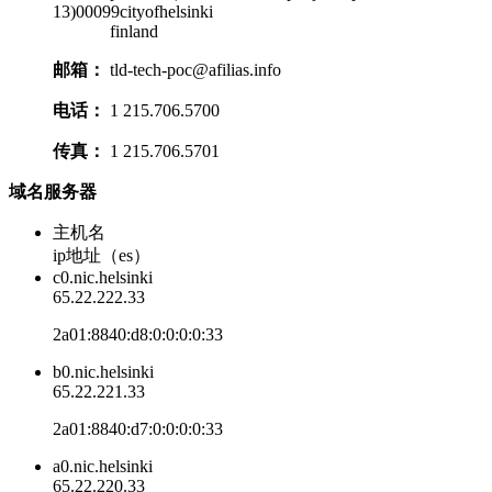
13)00099cityofhelsinki
finland
邮箱：
tld-tech-poc@afilias.info
电话：
1 215.706.5700
传真：
1 215.706.5701
域名服务器
主机名
ip地址（es）
c0.nic.helsinki
65.22.222.33
2a01:8840:d8:0:0:0:0:33
b0.nic.helsinki
65.22.221.33
2a01:8840:d7:0:0:0:0:33
a0.nic.helsinki
65.22.220.33