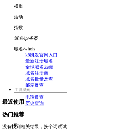
权重
活动
指数
域名/ip/备案
域名/whois
k8凯发官网入口
最新注册域名
全球域名后缀
域名注册商
域名批量反查
邮箱反查
注册人反查
电话反查
最近使用
历史查询
活动
热门推荐
ip
没有找到相关结果，换个词试试