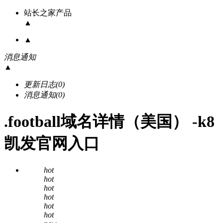
站长之家产品
▲
▲
消息通知
▲
更新日志
(0)
消息通知
(0)
.football域名详情（美国） -k8
凯发官网入口
hot
hot
hot
hot
hot
hot