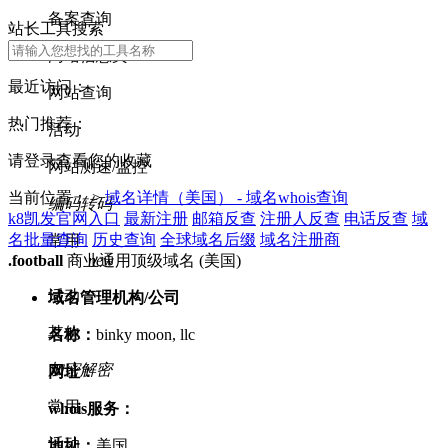
备案查询
站长工具搜索
网站信息类
最近访问：
网站查询
热门推荐：
活动
请登录查看您的收藏
网站测速/监控
当前位置： >
域名详情（美国） - 域名whois查询
编码转码
k8凯发官网入口
最新注册
邮箱反查
注册人反查
电话反查
域
名批量查询
历史查询
全球域名后缀
域名注册商
常用
new
.football
商业通用顶级域名 (美国)
活动
域名管理机构/公司
其他
名称：
binky moon, llc
加密解密
网址：
常用
whois服务：
活动
地址：
美国