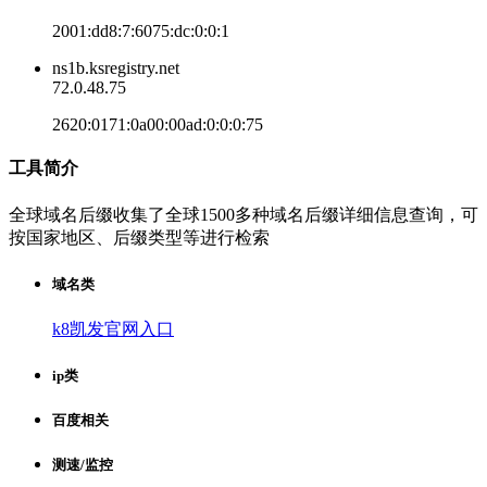
2001:dd8:7:6075:dc:0:0:1
ns1b.ksregistry.net
72.0.48.75
2620:0171:0a00:00ad:0:0:0:75
工具简介
全球域名后缀收集了全球1500多种域名后缀详细信息查询，可
按国家地区、后缀类型等进行检索
域名类
k8凯发官网入口
ip类
百度相关
测速/监控