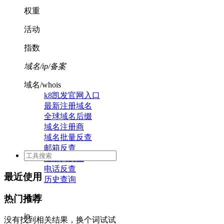
权重
活动
指数
域名/ip/备案
域名/whois
k8凯发官网入口
最新注册域名
全球域名后缀
域名注册商
域名批量反查
邮箱反查
注册人反查
电话反查
最近使用
历史查询
活动
热门推荐
ip
没有找到相关结果，换个词试试