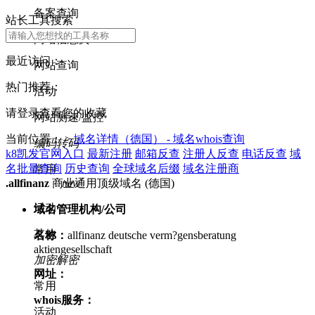
备案查询
站长工具搜索
网站信息类
最近访问：
网站查询
热门推荐：
活动
请登录查看您的收藏
网站测速/监控
当前位置： >
域名详情（德国） - 域名whois查询
编码转码
k8凯发官网入口
最新注册
邮箱反查
注册人反查
电话反查
域
名批量查询
历史查询
全球域名后缀
域名注册商
常用
new
.allfinanz
商业通用顶级域名 (德国)
活动
域名管理机构/公司
其他
名称：
allfinanz deutsche verm?gensberatung
aktiengesellschaft
加密解密
网址：
常用
whois服务：
活动