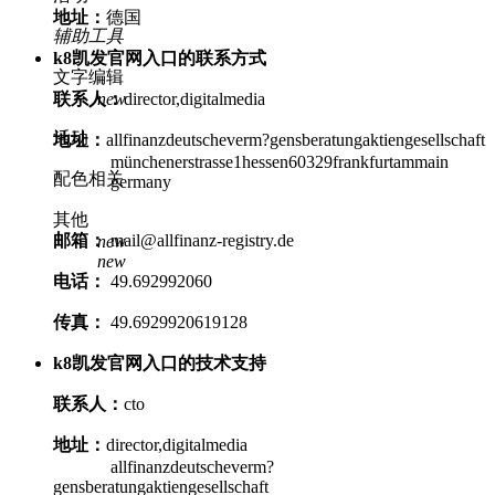
地址：
德国
辅助工具
k8凯发官网入口的联系方式
文字编辑
new
联系人：
director,digitalmedia
活动
地址：
allfinanzdeutscheverm?gensberatungaktiengesellschaft
münchenerstrasse1hessen60329frankfurtammain
配色相关
germany
其他
邮箱：
mail@allfinanz-registry.de
new
new
电话：
49.692992060
传真：
49.6929920619128
k8凯发官网入口的技术支持
联系人：
cto
地址：
director,digitalmedia
allfinanzdeutscheverm?
gensberatungaktiengesellschaft