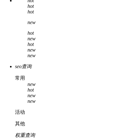
hot
hot
hot
new
hot
new
hot
new
new
seo查询
常用
new
hot
new
new
活动
其他
权重查询