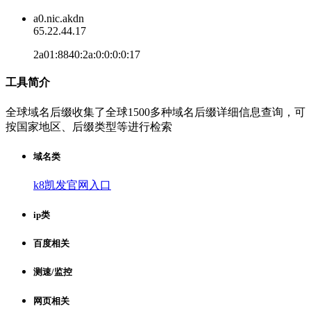
a0.nic.akdn
65.22.44.17
2a01:8840:2a:0:0:0:0:17
工具简介
全球域名后缀收集了全球1500多种域名后缀详细信息查询，可
按国家地区、后缀类型等进行检索
域名类
k8凯发官网入口
ip类
百度相关
测速/监控
网页相关