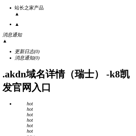
站长之家产品
▲
▲
消息通知
▲
更新日志
(0)
消息通知
(0)
.akdn域名详情（瑞士） -k8凯
发官网入口
hot
hot
hot
hot
hot
hot