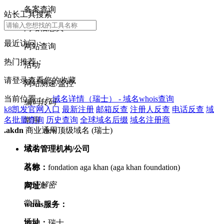
备案查询
站长工具搜索
网站信息类
最近访问：
网站查询
热门推荐：
活动
请登录查看您的收藏
网站测速/监控
当前位置： >
域名详情（瑞士） - 域名whois查询
编码转码
k8凯发官网入口
最新注册
邮箱反查
注册人反查
电话反查
域
名批量查询
历史查询
全球域名后缀
域名注册商
常用
new
.akdn
商业通用顶级域名 (瑞士)
活动
域名管理机构/公司
其他
名称：
fondation aga khan (aga khan foundation)
加密解密
网址：
常用
whois服务：
活动
地址：
瑞士