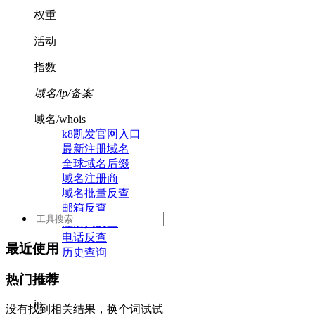
权重
活动
指数
域名/ip/备案
域名/whois
k8凯发官网入口
最新注册域名
全球域名后缀
域名注册商
域名批量反查
邮箱反查
注册人反查
电话反查
最近使用
历史查询
活动
热门推荐
ip
没有找到相关结果，换个词试试