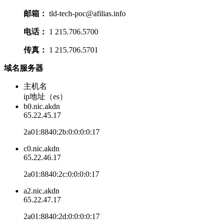
邮箱：
tld-tech-poc@afilias.info
电话：
1 215.706.5700
传真：
1 215.706.5701
域名服务器
主机名
ip地址（es）
b0.nic.akdn
65.22.45.17
2a01:8840:2b:0:0:0:0:17
c0.nic.akdn
65.22.46.17
2a01:8840:2c:0:0:0:0:17
a2.nic.akdn
65.22.47.17
2a01:8840:2d:0:0:0:0:17