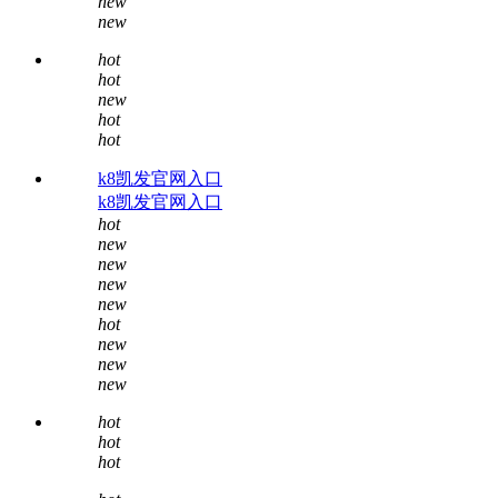
new
new
hot
hot
new
hot
hot
k8凯发官网入口
k8凯发官网入口
hot
new
new
new
new
hot
new
new
new
hot
hot
hot