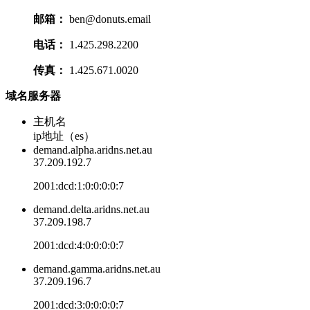
邮箱：
ben@donuts.email
电话：
1.425.298.2200
传真：
1.425.671.0020
域名服务器
主机名
ip地址（es）
demand.alpha.aridns.net.au
37.209.192.7
2001:dcd:1:0:0:0:0:7
demand.delta.aridns.net.au
37.209.198.7
2001:dcd:4:0:0:0:0:7
demand.gamma.aridns.net.au
37.209.196.7
2001:dcd:3:0:0:0:0:7