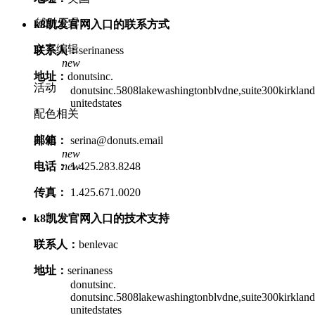
辅助工具
k8凯发官网入口的联系方式
文字编辑
联系人：
serinaness
new
地址：
donutsinc.
活动
donutsinc.5808lakewashingtonblvdne,suite300kirklan
unitedstates
配色相关
其他
邮箱：
serina@donuts.email
new
new
电话：
1.425.283.8248
传真：
1.425.671.0020
k8凯发官网入口的技术支持
联系人：
benlevac
地址：
serinaness
donutsinc.
donutsinc.5808lakewashingtonblvdne,suite300kirklan
unitedstates