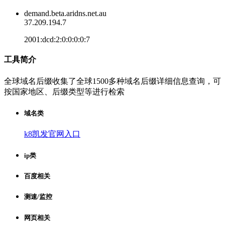
demand.beta.aridns.net.au
37.209.194.7
2001:dcd:2:0:0:0:0:7
工具简介
全球域名后缀收集了全球1500多种域名后缀详细信息查询，可
按国家地区、后缀类型等进行检索
域名类
k8凯发官网入口
ip类
百度相关
测速/监控
网页相关