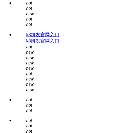
hot
hot
new
hot
hot
k8凯发官网入口
k8凯发官网入口
hot
new
new
new
new
hot
new
new
new
hot
hot
hot
hot
hot
hot