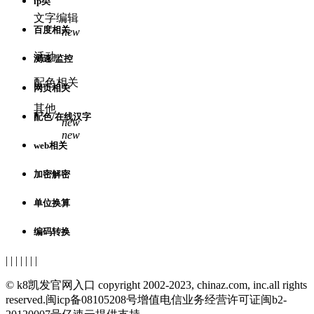
ip类
文字编辑
百度相关
new
活动
测速/监控
配色相关
网页相关
其他
配色/在线汉字
new
new
web相关
加密解密
单位换算
编码转换
| | | | | | |
© k8凯发官网入口 copyright 2002-2023, chinaz.com, inc.all rights
reserved.
闽icp备08105208号
增值电信业务经营许可证闽b2-