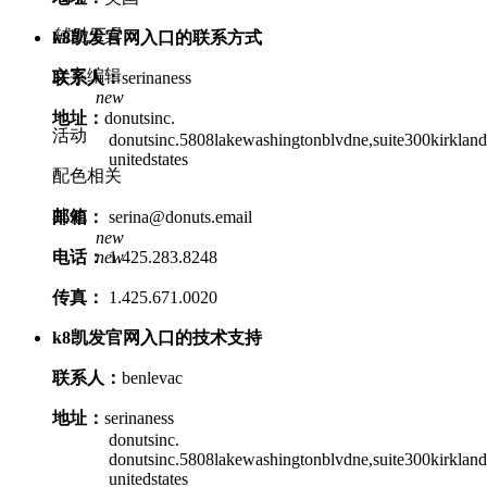
辅助工具
k8凯发官网入口的联系方式
文字编辑
联系人：
serinaness
new
地址：
donutsinc.
活动
donutsinc.5808lakewashingtonblvdne,suite300kirklan
unitedstates
配色相关
其他
邮箱：
serina@donuts.email
new
new
电话：
1.425.283.8248
传真：
1.425.671.0020
k8凯发官网入口的技术支持
联系人：
benlevac
地址：
serinaness
donutsinc.
donutsinc.5808lakewashingtonblvdne,suite300kirklan
unitedstates