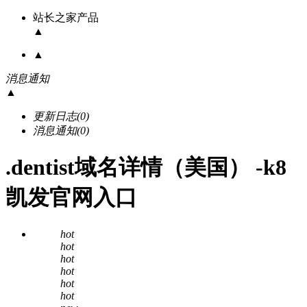
站长之家产品
▲
▲
消息通知
▲
更新日志
(0)
消息通知
(0)
.dentist域名详情（美国） -k8
凯发官网入口
hot
hot
hot
hot
hot
hot