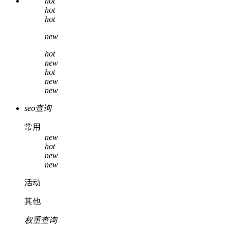
hot
hot
hot
new
hot
new
hot
new
new
seo查询
常用
new
hot
new
new
活动
其他
权重查询