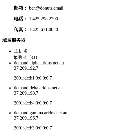
邮箱：
ben@donuts.email
电话：
1.425.298.2200
传真：
1.425.671.0020
域名服务器
主机名
ip地址（es）
demand.alpha.aridns.net.au
37.209.192.7
2001:dcd:1:0:0:0:0:7
demand.delta.aridns.net.au
37.209.198.7
2001:dcd:4:0:0:0:0:7
demand.gamma.aridns.net.au
37.209.196.7
2001:dcd:3:0:0:0:0:7