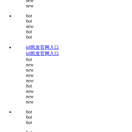
new
new
hot
hot
new
hot
hot
k8凯发官网入口
k8凯发官网入口
hot
new
new
new
new
hot
new
new
new
hot
hot
hot