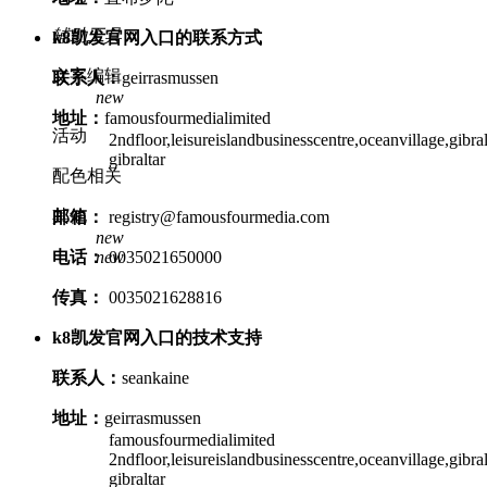
辅助工具
k8凯发官网入口的联系方式
文字编辑
联系人：
geirrasmussen
new
地址：
famousfourmedialimited
活动
2ndfloor,leisureislandbusinesscentre,oceanvillage,gibral
gibraltar
配色相关
其他
邮箱：
registry@famousfourmedia.com
new
new
电话：
0035021650000
传真：
0035021628816
k8凯发官网入口的技术支持
联系人：
seankaine
地址：
geirrasmussen
famousfourmedialimited
2ndfloor,leisureislandbusinesscentre,oceanvillage,gibral
gibraltar