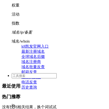
权重
活动
指数
域名/ip/备案
域名/whois
k8凯发官网入口
最新注册域名
全球域名后缀
域名注册商
域名批量反查
邮箱反查
注册人反查
电话反查
最近使用
历史查询
活动
热门推荐
ip
没有找到相关结果，换个词试试