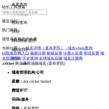
备案查询
站长工具搜索
网站信息类
最近访问：
网站查询
热门推荐：
活动
请登录查看您的收藏
网站测速/监控
当前位置： >
域名详情（直布罗陀） - 域名whois查询
编码转码
k8凯发官网入口
最新注册
邮箱反查
注册人反查
电话反查
域
名批量查询
历史查询
全球域名后缀
域名注册商
常用
new
.cricket
商业通用顶级域名 (直布罗陀)
活动
域名管理机构/公司
其他
名称：
dot cricket limited
加密解密
网址：
常用
whois服务：
活动
地址：
直布罗陀