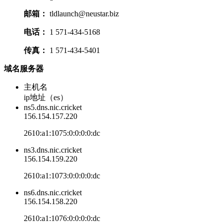
邮箱：
tldlaunch@neustar.biz
电话：
1 571-434-5168
传真：
1 571-434-5401
域名服务器
主机名
ip地址（es）
ns5.dns.nic.cricket
156.154.157.220
2610:a1:1075:0:0:0:0:dc
ns3.dns.nic.cricket
156.154.159.220
2610:a1:1073:0:0:0:0:dc
ns6.dns.nic.cricket
156.154.158.220
2610:a1:1076:0:0:0:0:dc