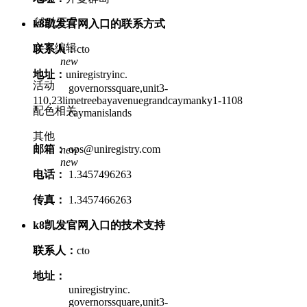
辅助工具
k8凯发官网入口的联系方式
文字编辑
联系人：
cto
new
地址：
uniregistryinc.
活动
governorssquare,unit3-
110,23limetreebayavenuegrandcaymanky1-1108
配色相关
caymanislands
其他
邮箱：
ops@uniregistry.com
new
new
电话：
1.3457496263
传真：
1.3457466263
k8凯发官网入口的技术支持
联系人：
cto
地址：
uniregistryinc.
governorssquare,unit3-