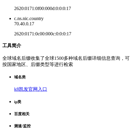
2620:0171:0f00:000d:0:0:0:17
c.ns.nic.country
70.40.0.17
2620:0171:0c00:000c:0:0:0:17
工具简介
全球域名后缀收集了全球1500多种域名后缀详细信息查询，可
按国家地区、后缀类型等进行检索
域名类
k8凯发官网入口
ip类
百度相关
测速/监控