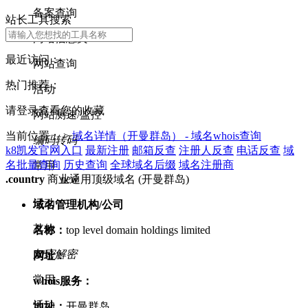
备案查询
站长工具搜索
网站信息类
最近访问：
网站查询
热门推荐：
活动
请登录查看您的收藏
网站测速/监控
当前位置： >
域名详情（开曼群岛） - 域名whois查询
编码转码
k8凯发官网入口
最新注册
邮箱反查
注册人反查
电话反查
域
名批量查询
历史查询
全球域名后缀
域名注册商
常用
new
.country
商业通用顶级域名 (开曼群岛)
活动
域名管理机构/公司
其他
名称：
top level domain holdings limited
加密解密
网址：
常用
whois服务：
活动
地址：
开曼群岛