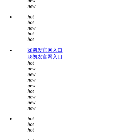
new
new
hot
hot
new
hot
hot
k8凯发官网入口
k8凯发官网入口
hot
new
new
new
new
hot
new
new
new
hot
hot
hot