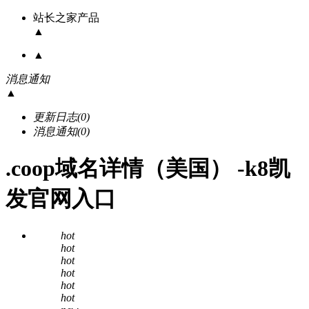
站长之家产品
▲
▲
消息通知
▲
更新日志
(0)
消息通知
(0)
.coop域名详情（美国） -k8凯
发官网入口
hot
hot
hot
hot
hot
hot