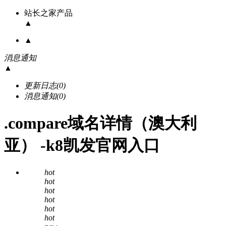
站长之家产品
▲
▲
消息通知
▲
更新日志
(0)
消息通知
(0)
.compare域名详情（澳大利
亚） -k8凯发官网入口
hot
hot
hot
hot
hot
hot