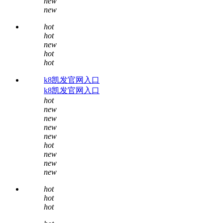
new
new
hot
hot
new
hot
hot
k8凯发官网入口
k8凯发官网入口
hot
new
new
new
new
hot
new
new
new
hot
hot
hot