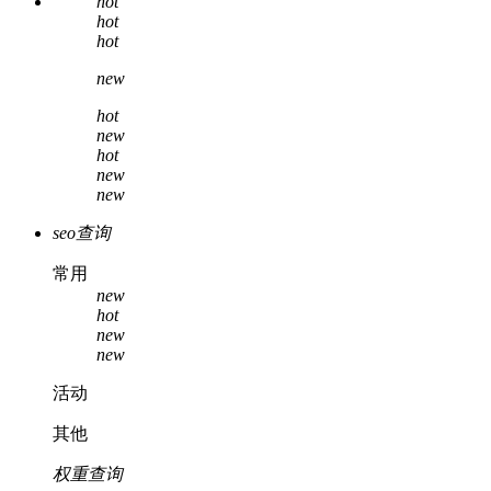
hot
hot
hot
new
hot
new
hot
new
new
seo查询
常用
new
hot
new
new
活动
其他
权重查询