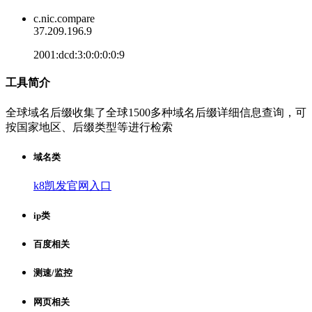
c.nic.compare
37.209.196.9
2001:dcd:3:0:0:0:0:9
工具简介
全球域名后缀收集了全球1500多种域名后缀详细信息查询，可
按国家地区、后缀类型等进行检索
域名类
k8凯发官网入口
ip类
百度相关
测速/监控
网页相关