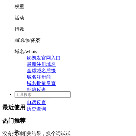
权重
活动
指数
域名/ip/备案
域名/whois
k8凯发官网入口
最新注册域名
全球域名后缀
域名注册商
域名批量反查
邮箱反查
注册人反查
电话反查
最近使用
历史查询
活动
热门推荐
ip
没有找到相关结果，换个词试试