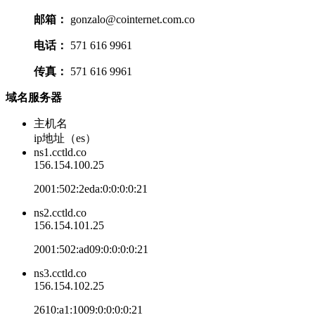
邮箱：
gonzalo@cointernet.com.co
电话：
571 616 9961
传真：
571 616 9961
域名服务器
主机名
ip地址（es）
ns1.cctld.co
156.154.100.25
2001:502:2eda:0:0:0:0:21
ns2.cctld.co
156.154.101.25
2001:502:ad09:0:0:0:0:21
ns3.cctld.co
156.154.102.25
2610:a1:1009:0:0:0:0:21