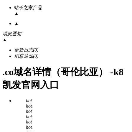
站长之家产品
▲
▲
消息通知
▲
更新日志
(0)
消息通知
(0)
.co域名详情（哥伦比亚） -k8
凯发官网入口
hot
hot
hot
hot
hot
hot