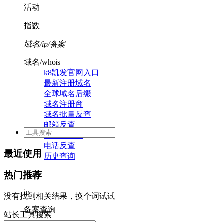
活动
指数
域名/ip/备案
域名/whois
k8凯发官网入口
最新注册域名
全球域名后缀
域名注册商
域名批量反查
邮箱反查
注册人反查
电话反查
最近使用
历史查询
活动
热门推荐
ip
没有找到相关结果，换个词试试
备案查询
站长工具搜索