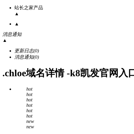
站长之家产品
▲
▲
消息通知
▲
更新日志
(0)
消息通知
(0)
.chloe域名详情 -k8凯发官网入
hot
hot
hot
hot
hot
hot
new
new