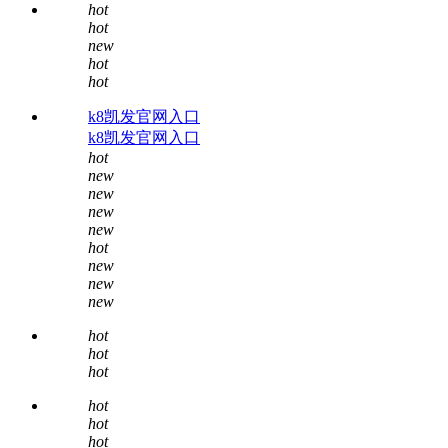
hot
hot
new
hot
hot
k8凯发官网入口
k8凯发官网入口
hot
new
new
new
new
hot
new
new
new
hot
hot
hot
hot
hot
hot