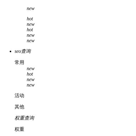
new
hot
new
hot
new
new
seo查询
常用
new
hot
new
new
活动
其他
权重查询
权重