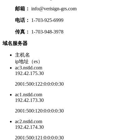
邮箱：
info@verisign-grs.com
电话：
1-703-925-6999
传真：
1-703-948-3978
域名服务器
主机名
ip地址（es）
ac3.nstld.com
192.42.175.30
2001:500:122:0:0:0:0:30
ac1.nstld.com
192.42.173.30
2001:500:120:0:0:0:0:30
ac2.nstld.com
192.42.174.30
2001:500:121:0:0:0:0:30