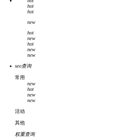
hot
hot
hot
new
hot
new
hot
new
new
seo查询
常用
new
hot
new
new
活动
其他
权重查询