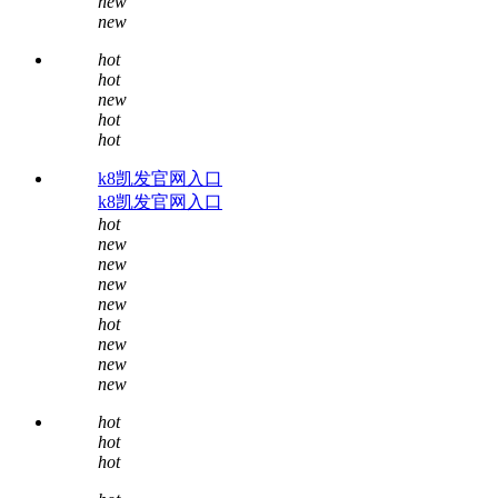
new
new
hot
hot
new
hot
hot
k8凯发官网入口
k8凯发官网入口
hot
new
new
new
new
hot
new
new
new
hot
hot
hot