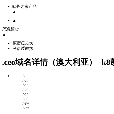
站长之家产品
▲
▲
消息通知
▲
更新日志
(0)
消息通知
(0)
.ceo域名详情（澳大利亚） -k
hot
hot
hot
hot
hot
hot
new
new