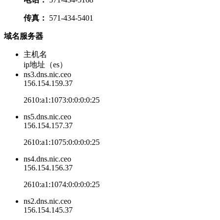
传真：
571-434-5401
域名服务器
主机名
ip地址（es）
ns3.dns.nic.ceo
156.154.159.37
2610:a1:1073:0:0:0:0:25
ns5.dns.nic.ceo
156.154.157.37
2610:a1:1075:0:0:0:0:25
ns4.dns.nic.ceo
156.154.156.37
2610:a1:1074:0:0:0:0:25
ns2.dns.nic.ceo
156.154.145.37