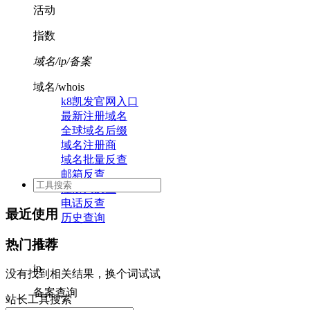
活动
指数
域名/ip/备案
域名/whois
k8凯发官网入口
最新注册域名
全球域名后缀
域名注册商
域名批量反查
邮箱反查
注册人反查
电话反查
最近使用
历史查询
活动
热门推荐
ip
没有找到相关结果，换个词试试
备案查询
站长工具搜索