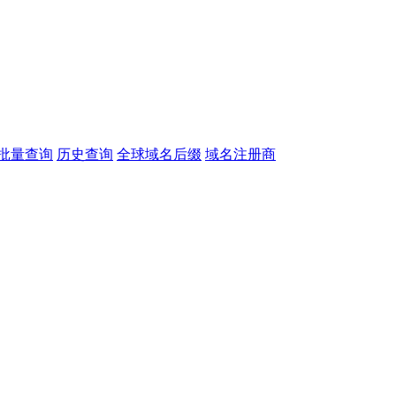
批量查询
历史查询
全球域名后缀
域名注册商