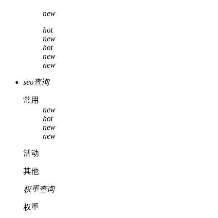
new
hot
new
hot
new
new
seo查询
常用
new
hot
new
new
活动
其他
权重查询
权重