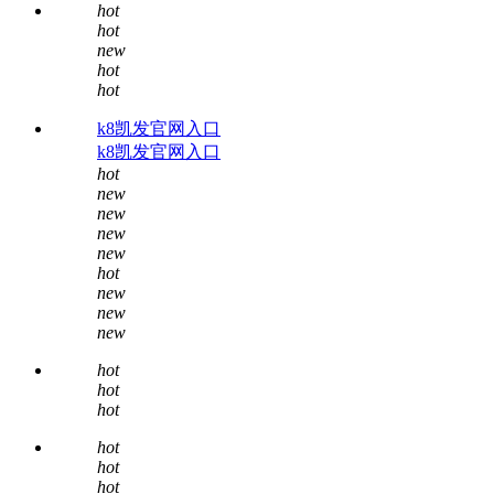
hot
hot
new
hot
hot
k8凯发官网入口
k8凯发官网入口
hot
new
new
new
new
hot
new
new
new
hot
hot
hot
hot
hot
hot