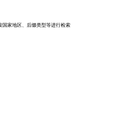
可按国家地区、后缀类型等进行检索