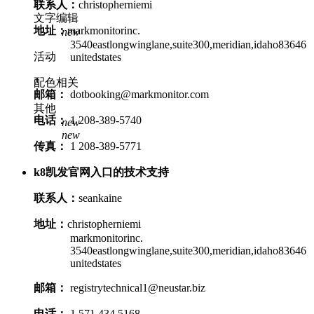
联系人：
christopherniemi
文字编辑
地址：
markmonitorinc.
new
3540eastlongwinglane,suite300,meridian,idaho83646
活动
unitedstates
配色相关
邮箱：
dotbooking@markmonitor.com
其他
电话：
1 208-389-5740
new
new
传真：
1 208-389-5771
k8凯发官网入口的技术支持
联系人：
seankaine
地址：
christopherniemi
markmonitorinc.
3540eastlongwinglane,suite300,meridian,idaho83646
unitedstates
邮箱：
registrytechnical1@neustar.biz
电话：
1 571 434 5168