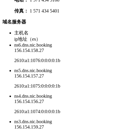
传真：
1 571 434 5401
域名服务器
主机名
ip地址（es）
ns6.dns.nic.booking
156.154.158.27
2610:a1:1076:0:0:0:0:1b
ns5.dns.nic.booking
156.154.157.27
2610:a1:1075:0:0:0:0:1b
ns4.dns.nic.booking
156.154.156.27
2610:a1:1074:0:0:0:0:1b
ns3.dns.nic.booking
156.154.159.27