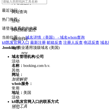
网站信息类
最近访问：
网站查询
热门推荐：
活动
请登录查看您的收藏
网站测速/监控
当前位置： >
域名详情（美国） - 域名whois查询
编码转码
k8凯发官网入口
最新注册
邮箱反查
注册人反查
电话反查
域名
.booking
商业通用顶级域名 (美国)
常用
new
域名管理机构/公司
活动
名称：
booking.com b.v.
其他
网址：
加密解密
whois服务：
常用
地址：
美国
活动
k8凯发官网入口的联系方式
辅助工具