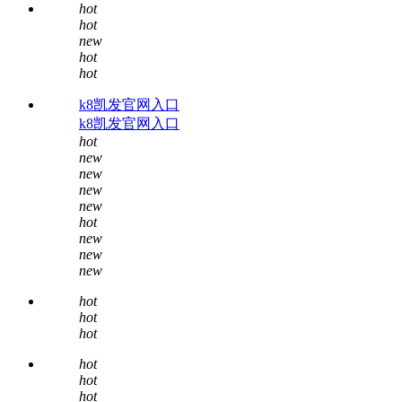
hot
hot
new
hot
hot
k8凯发官网入口
k8凯发官网入口
hot
new
new
new
new
hot
new
new
new
hot
hot
hot
hot
hot
hot