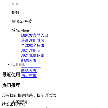
活动
指数
域名/ip/备案
域名/whois
k8凯发官网入口
最新注册域名
全球域名后缀
域名注册商
域名批量反查
邮箱反查
注册人反查
电话反查
最近使用
历史查询
活动
热门推荐
ip
没有找到相关结果，换个词试试
备案查询
站长工具搜索