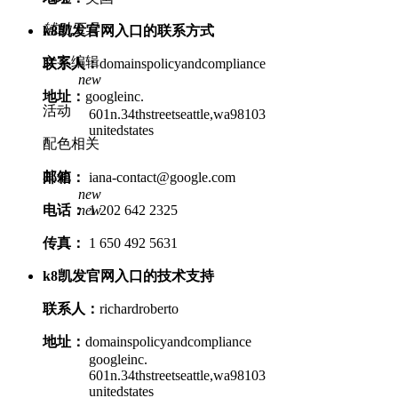
辅助工具
k8凯发官网入口的联系方式
文字编辑
联系人：
domainspolicyandcompliance
new
地址：
googleinc.
活动
601n.34thstreetseattle,wa98103
unitedstates
配色相关
其他
邮箱：
iana-contact@google.com
new
new
电话：
1 202 642 2325
传真：
1 650 492 5631
k8凯发官网入口的技术支持
联系人：
richardroberto
地址：
domainspolicyandcompliance
googleinc.
601n.34thstreetseattle,wa98103
unitedstates