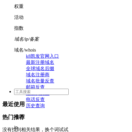
权重
活动
指数
域名/ip/备案
域名/whois
k8凯发官网入口
最新注册域名
全球域名后缀
域名注册商
域名批量反查
邮箱反查
注册人反查
电话反查
最近使用
历史查询
活动
热门推荐
ip
没有找到相关结果，换个词试试