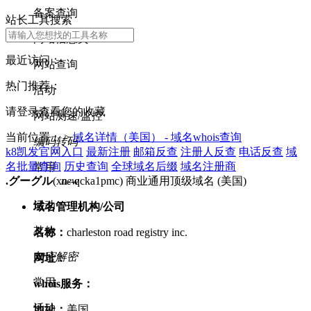
备案查询
站长工具搜索
网站信息类
最近访问：
网站查询
热门推荐：
活动
请登录查看您的收藏
网站测速/监控
当前位置： >
域名详情（美国） - 域名whois查询
编码转码
k8凯发官网入口
最新注册
邮箱反查
注册人反查
电话反查
域
名批量查询
历史查询
全球域名后缀
域名注册商
常用
new
.グーグル
(xn--qcka1pmc)
商业通用顶级域名 (美国)
活动
域名管理机构/公司
其他
名称：
charleston road registry inc.
加密解密
网址：
常用
whois服务：
活动
地址：
美国