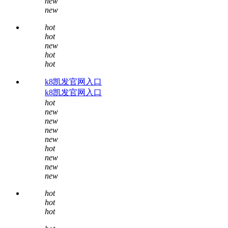
new
new
hot
hot
new
hot
hot
k8凯发官网入口
k8凯发官网入口
hot
new
new
new
new
hot
new
new
new
hot
hot
hot