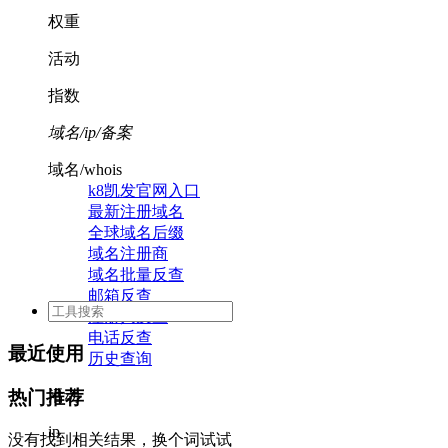
权重
活动
指数
域名/ip/备案
域名/whois
k8凯发官网入口
最新注册域名
全球域名后缀
域名注册商
域名批量反查
邮箱反查
注册人反查
电话反查
最近使用
历史查询
活动
热门推荐
ip
没有找到相关结果，换个词试试