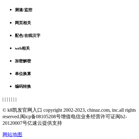
测速/监控
网页相关
配色/在线汉字
web相关
加密解密
单位换算
编码转换
| | | | | | |
© k8凯发官网入口 copyright 2002-2023, chinaz.com, inc.all rights
reserved.
闽icp备08105208号
增值电信业务经营许可证闽b2-
20120007号
亿速云提供支持
网站地图