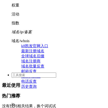
权重
活动
指数
域名/ip/备案
域名/whois
k8凯发官网入口
最新注册域名
全球域名后缀
域名注册商
域名批量反查
邮箱反查
注册人反查
电话反查
最近使用
历史查询
活动
热门推荐
ip
没有找到相关结果，换个词试试