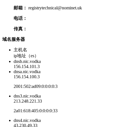
邮箱：
registrytechnical@nominet.uk
电话：
传真：
域名服务器
主机名
ip地址（es）
dnsb.nic.vodka
156.154.101.3
dnsa.nic.vodka
156.154.100.3
2001:502:ad09:0:0:0:0:3
dns3.nic.vodka
213.248.221.33
2a01:618:405:0:0:0:0:33
dns4.nic.vodka
43.230.49.33