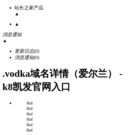
站长之家产品
▲
▲
消息通知
▲
更新日志
(0)
消息通知
(0)
.vodka域名详情（爱尔兰） -
k8凯发官网入口
hot
hot
hot
hot
hot
hot