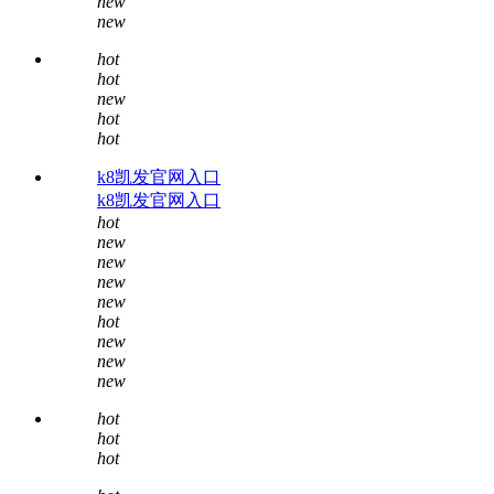
new
new
hot
hot
new
hot
hot
k8凯发官网入口
k8凯发官网入口
hot
new
new
new
new
hot
new
new
new
hot
hot
hot