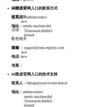
辅助工具
k8凯发官网入口的联系方式
文字编辑
联系人：
admincontact
new
地址：
minds machinesltd
活动
32nassaust,dublin2
ireland
配色相关
其他
邮箱：
support@mm-registry.com
new
new
电话：
传真：
k8凯发官网入口的技术支持
联系人：
tldregistryservicestechnical
地址：
admincontact
minds machinesltd
32nassaust,dublin2
ireland