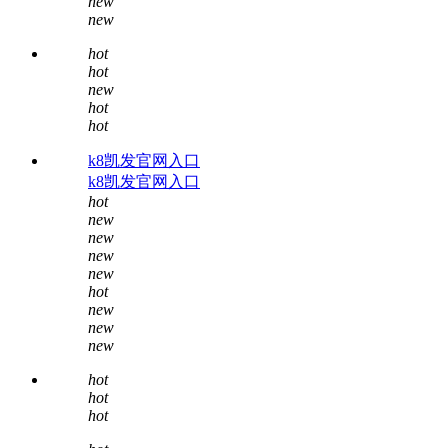
new
new
hot
hot
new
hot
hot
k8凯发官网入口
k8凯发官网入口
hot
new
new
new
new
hot
new
new
new
hot
hot
hot