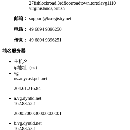
27fishlockroad,3rdfloorroadtown,tortolavg1110
virginislands,british
邮箱：
support@ksregistry.net
电话：
49 6894 9396250
传真：
49 6894 9396251
域名服务器
主机名
ip地址（es）
vg
ns.anycast.pch.net
204.61.216.84
a.vg.dyntld.net
162.88.52.1
2600:2000:3000:0:0:0:0:1
b.vg.dyntld.net
162.88.53.1