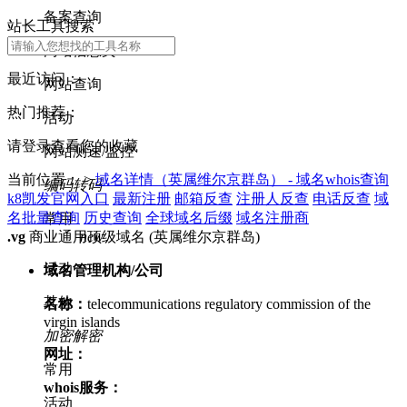
备案查询
站长工具搜索
网站信息类
最近访问：
网站查询
热门推荐：
活动
请登录查看您的收藏
网站测速/监控
当前位置： >
域名详情（英属维尔京群岛） - 域名whois查询
编码转码
k8凯发官网入口
最新注册
邮箱反查
注册人反查
电话反查
域
名批量查询
历史查询
全球域名后缀
域名注册商
常用
new
.vg
商业通用顶级域名 (英属维尔京群岛)
活动
域名管理机构/公司
其他
名称：
telecommunications regulatory commission of the
virgin islands
加密解密
网址：
常用
whois服务：
活动