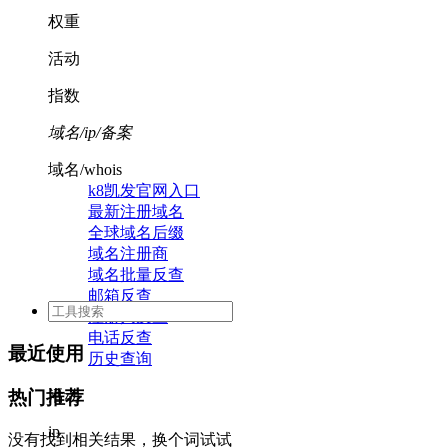
权重
活动
指数
域名/ip/备案
域名/whois
k8凯发官网入口
最新注册域名
全球域名后缀
域名注册商
域名批量反查
邮箱反查
注册人反查
电话反查
最近使用
历史查询
活动
热门推荐
ip
没有找到相关结果，换个词试试