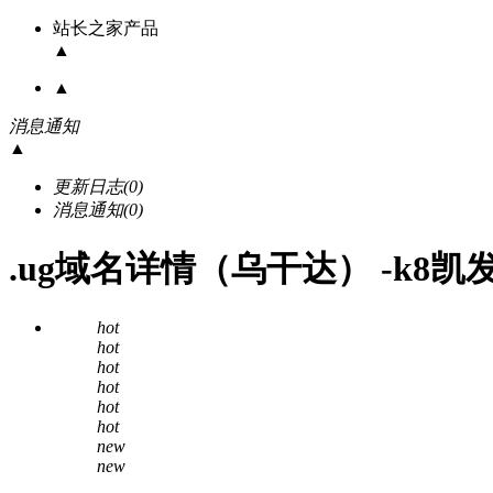
站长之家产品
▲
▲
消息通知
▲
更新日志
(0)
消息通知
(0)
.ug域名详情（乌干达） -k8
hot
hot
hot
hot
hot
hot
new
new