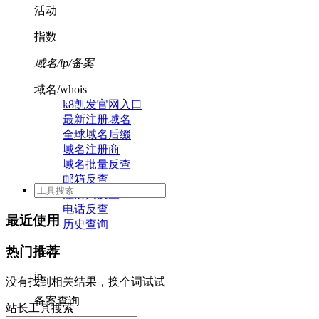
活动
指数
域名/ip/备案
域名/whois
k8凯发官网入口
最新注册域名
全球域名后缀
域名注册商
域名批量反查
邮箱反查
注册人反查
电话反查
最近使用
历史查询
活动
热门推荐
ip
没有找到相关结果，换个词试试
备案查询
站长工具搜索