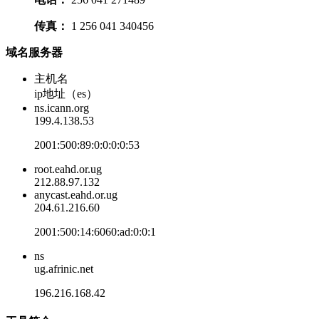
传真：
1 256 041 340456
域名服务器
主机名
ip地址（es）
ns.icann.org
199.4.138.53
2001:500:89:0:0:0:0:53
root.eahd.or.ug
212.88.97.132
anycast.eahd.or.ug
204.61.216.60
2001:500:14:6060:ad:0:0:1
ns
ug.afrinic.net
196.216.168.42