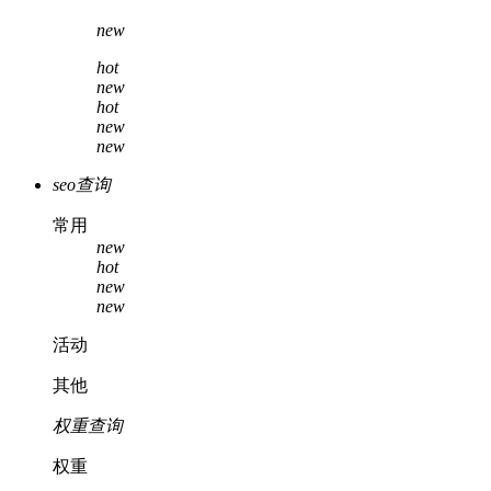
new
hot
new
hot
new
new
seo查询
常用
new
hot
new
new
活动
其他
权重查询
权重