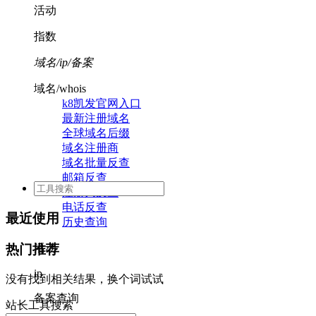
活动
指数
域名/ip/备案
域名/whois
k8凯发官网入口
最新注册域名
全球域名后缀
域名注册商
域名批量反查
邮箱反查
注册人反查
电话反查
最近使用
历史查询
活动
热门推荐
ip
没有找到相关结果，换个词试试
备案查询
站长工具搜索