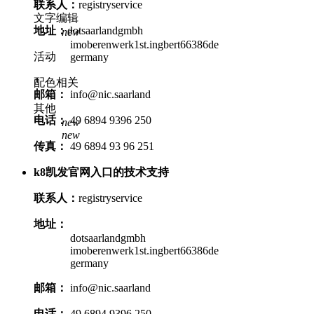
联系人：
registryservice
文字编辑
地址：
dotsaarlandgmbh
new
imoberenwerk1st.ingbert66386de
活动
germany
配色相关
邮箱：
info@nic.saarland
其他
电话：
49 6894 9396 250
new
new
传真：
49 6894 93 96 251
k8凯发官网入口的技术支持
联系人：
registryservice
地址：
dotsaarlandgmbh
imoberenwerk1st.ingbert66386de
germany
邮箱：
info@nic.saarland
电话：
49 6894 9396 250