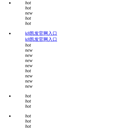
hot
hot
new
hot
hot
k8凯发官网入口
k8凯发官网入口
hot
new
new
new
new
hot
new
new
new
hot
hot
hot
hot
hot
hot