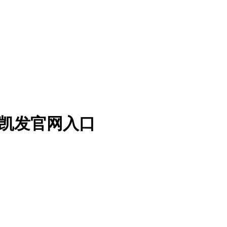
-k8凯发官网入口