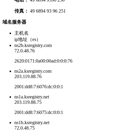
传真：
49 6894 93 96 251
域名服务器
主机名
ip地址（es）
ns2b.ksregistry.com
72.0.48.76
2620:0171:0a00:00ad:0:0:0:76
ns2a.ksregistry.com
203.119.88.76
2001:dd8:7:6076:dc:0:0:1
ns1a.ksregistry.net
203.119.88.75
2001:dd8:7:6075:dc:0:0:1
ns1b.ksregistry.net
72.0.48.75